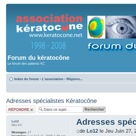
Forum du kératocône
Le forum des patients KC
Index du forum
‹
L'association
‹
Régions...
Adresses spécialistes Kératocône
Répondre
Adresses spéc
Lo12
Mini KC
de
Lo12
le Jeu Juin 27,
Messages:
17
Inscription:
Lun Aoû 11, 2008 1:36 pm