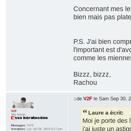
Concernant mes len
bien mais pas plat
P.S. J'ai bien comp
l'important est d'av
comme les mienn
Bizzz, bizzz,
Rachou
de
V2F
le Sam Sep 30, 
Laure a écrit:
V2F
Site Admin
Moi je porte des 
Messages:
7476
j'ai juste un ast
Inscription:
Lun Juil 28, 2003 8:17 pm