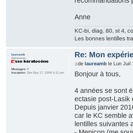
recommandations 
Anne
KC-bi, diag. 80, st 4, co
Les bonnes lentilles tra
Re: Mon expérie
laureamb
Adhérente
de
laureamb
le Lun Juil
Messages:
8
Bonjour à tous,
Inscription:
Dim Sep 17, 2006 4:11 pm
4 années se sont 
ectasie post-Lasik
Depuis janvier 2010,
car le KC semble a
lentilles suivantes
- Menicon (me souv