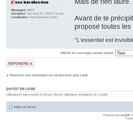
Mais de rien laure
Messages:
6602
Inscription:
Ven Aoû 15, 2003 5:11 pm
Avant de te précipit
Localisation:
Saint-Galmier (Loire)
proposé toutes les
"L'essentiel est invisi
Afficher les messages postés depuis:
Répondre
Retourner vers [nouveau] Les kératocônes post-Lasik
QUI EST EN LIGNE
Utilisateurs parcourant ce forum: Aucun utilisateur enregistré et 1 invité
Index du forum
Powered by
phpBB
©
Tradu