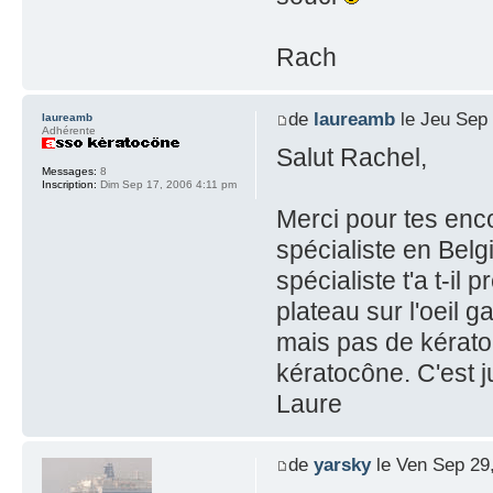
Rach
de
laureamb
le Jeu Sep 
laureamb
Adhérente
Salut Rachel,
Messages:
8
Inscription:
Dim Sep 17, 2006 4:11 pm
Merci pour tes enco
spécialiste en Belg
spécialiste t'a t-il
plateau sur l'oeil g
mais pas de kératoc
kératocône. C'est j
Laure
de
yarsky
le Ven Sep 29