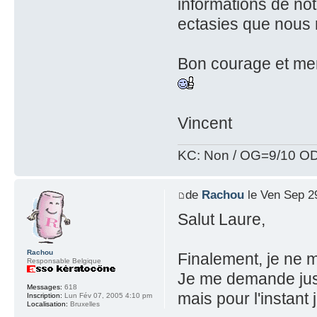
informations de not
ectasies que nous r
Bon courage et merc
Vincent
KC: Non / OG=9/10 OD
de
Rachou
le Ven Sep 2
Salut Laure,
Rachou
Finalement, je ne m
Responsable Belgique
Je me demande juste
Messages:
618
mais pour l'instant 
Inscription:
Lun Fév 07, 2005 4:10 pm
Localisation:
Bruxelles