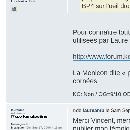
Localisation:
Paris
BP4 sur l'oeil dro
Pour connaître tout
utilisées par Laure 
http://www.forum.k
La Menicon dite « p
cornées.
KC: Non / OG=9/10 OD
de
laureamb
le Sam Sep
laureamb
Adhérente
Merci Vincent, merc
Messages:
8
publier mon témoign
Inscription:
Dim Sep 17, 2006 4:11 pm