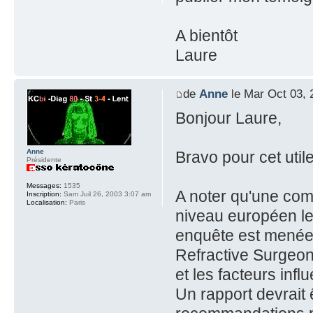
A bientôt
Laure
de
Anne
le Mar Oct 03, 
Bonjour Laure,
Anne
Bravo pour cet uti
Présidente
Messages:
1535
A noter qu'une com
Inscription:
Sam Juil 26, 2003 3:07 am
Localisation:
Paris
niveau européen le
enquête est menée
Refractive Surgeon
et les facteurs infl
Un rapport devrait