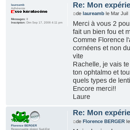
Re: Mon expérie
laureamb
Adhérente
de
laureamb
le Mar Juil
Messages:
8
Merci à vous 2 po
Inscription:
Dim Sep 17, 2006 4:11 pm
fait un bien fou et
Comme Florence l'a 
cornéens et non du 
vite
Rachelle, je vais 
ton ophtalmo et tou
quels types de lent
Encore merci!!
Laure
Re: Mon expérie
de
Florence BERGER
le
Florence BERGER
Responsable région Sud-Est