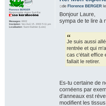
de
Florence BERGER
le
Florence BERGER
Responsable région Sud-Est
Bonjour Laure,
sympa de te lire à
Messages:
6602
Inscription:
Ven Aoû 15, 2003 5:11 pm
Localisation:
Saint-Galmier (Loire)
Je suis aussi allé
rentrée et qui m'a
cas c'était effice
fallait le retirer.
Es-tu certaine de 
cornéens par exemp
d'anneaux est réver
modifient les tissus