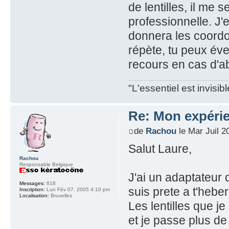
de lentilles, il m
professionnelle. J'
donnera les coordo
répète, tu peux év
recours en cas d'ab
"L'essentiel est invisi
Re: Mon expérie
de
Rachou
le Mar Juil 2
Salut Laure,
Rachou
Responsable Belgique
J'ai un adaptateur 
Messages:
618
suis prete a t'hebe
Inscription:
Lun Fév 07, 2005 4:10 pm
Localisation:
Bruxelles
Les lentilles que j
et je passe plus d