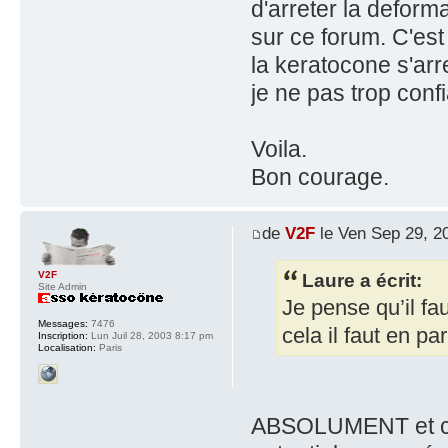
d'arreter la deform
sur ce forum. C'est 
la keratocone s'arr
je ne pas trop confi
Voila.
Bon courage.
de
V2F
le Ven Sep 29, 2
Laure a écrit:
V2F
Site Admin
Je pense qu’il fa
Messages:
7476
cela il faut en par
Inscription:
Lun Juil 28, 2003 8:17 pm
Localisation:
Paris
ABSOLUMENT et ce f