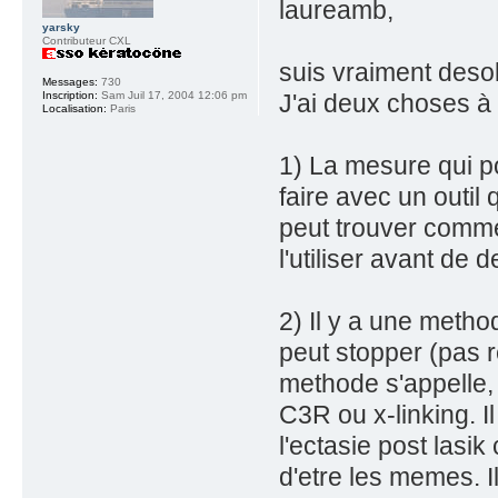
laureamb,
yarsky
Contributeur CXL
suis vraiment desol
Messages:
730
Inscription:
Sam Juil 17, 2004 12:06 pm
J'ai deux choses à 
Localisation:
Paris
1) La mesure qui pou
faire avec un outil
peut trouver comme
l'utiliser avant de d
2) Il y a une method
peut stopper (pas r
methode s'appelle, 
C3R ou x-linking. Il
l'ectasie post lasi
d'etre les memes. Il