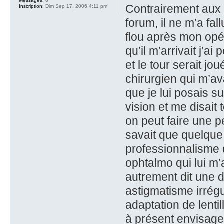
Messages:
8
Contrairement aux d
Inscription:
Dim Sep 17, 2006 4:11 pm
forum, il ne m’a f
flou après mon opé
qu’il m’arrivait j’a
et le tour serait j
chirurgien qui m’av
que je lui posais s
vision et me disait 
on peut faire une pe
savait que quelque c
professionnalisme d
ophtalmo qui lui m
autrement dit une d
astigmatisme irrégu
adaptation de lentil
à présent envisagea