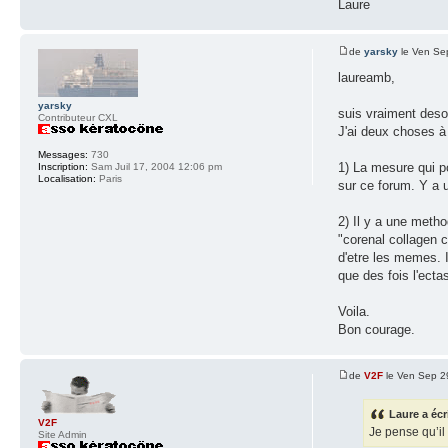
Laure
de
yarsky
le Ven Se
laureamb,
yarsky
suis vraiment desol
Contributeur CXL
J'ai deux choses à 
Messages:
730
1) La mesure qui po
Inscription:
Sam Juil 17, 2004 12:06 pm
Localisation:
Paris
sur ce forum. Y a un
2) Il y a une metho
"corenal collagen c
d'etre les memes. I
que des fois l'ecta
Voila.
Bon courage.
de
V2F
le Ven Sep 2
Laure a écr
V2F
Je pense qu’il
Site Admin