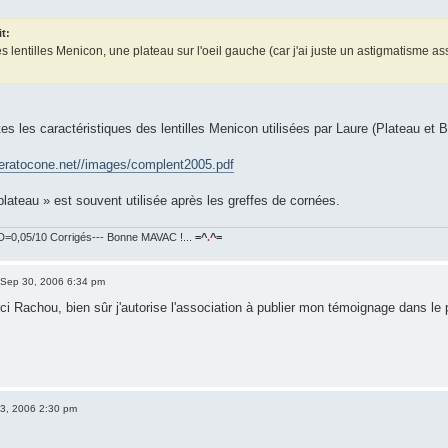
it:
s lentilles Menicon, une plateau sur l'oeil gauche (car j'ai juste un astigmatisme as
es les caractéristiques des lentilles Menicon utilisées par Laure (Plateau et B4
keratocone.net//images/complent2005.pdf
lateau » est souvent utilisée après les greffes de cornées.
=0,05/10 Corrigés--- Bonne MAVAC !...
=^
.
^=
Sep 30, 2006 6:34 pm
i Rachou, bien sûr j'autorise l'association à publier mon témoignage dans le p
03, 2006 2:30 pm