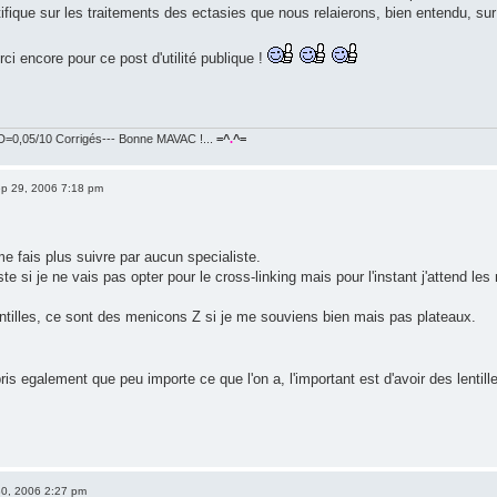
ifique sur les traitements des ectasies que nous relaierons, bien entendu, sur 
i encore pour ce post d'utilité publique !
=0,05/10 Corrigés--- Bonne MAVAC !...
=^
.
^=
p 29, 2006 7:18 pm
e fais plus suivre par aucun specialiste.
 si je ne vais pas opter pour le cross-linking mais pour l'instant j'attend les
tilles, ce sont des menicons Z si je me souviens bien mais pas plateaux.
ris egalement que peu importe ce que l'on a, l'important est d'avoir des lent
0, 2006 2:27 pm