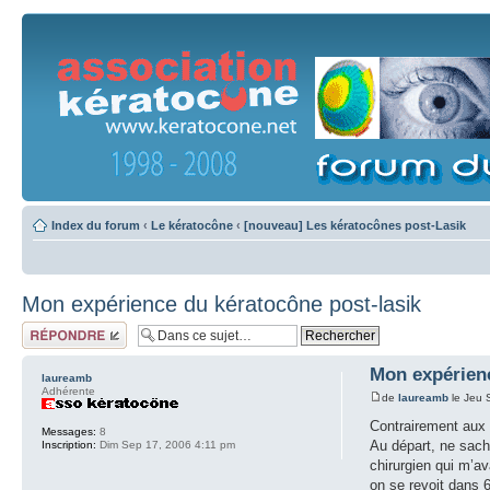
Index du forum
‹
Le kératocône
‹
[nouveau] Les kératocônes post-Lasik
Mon expérience du kératocône post-lasik
Répondre
Mon expérienc
laureamb
Adhérente
de
laureamb
le Jeu 
Contrairement aux 
Messages:
8
Au départ, ne sacha
Inscription:
Dim Sep 17, 2006 4:11 pm
chirurgien qui m’av
on se revoit dans 6