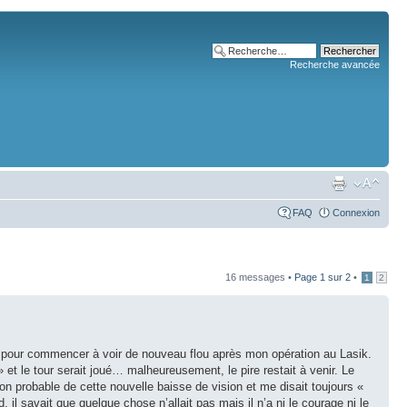
Recherche avancée
FAQ
Connexion
16 messages •
Page
1
sur
2
•
1
2
ois pour commencer à voir de nouveau flou après mon opération au Lasik.
» et le tour serait joué… malheureusement, le pire restait à venir. Le
tion probable de cette nouvelle baisse de vision et me disait toujours «
, il savait que quelque chose n’allait pas mais il n’a ni le courage ni le