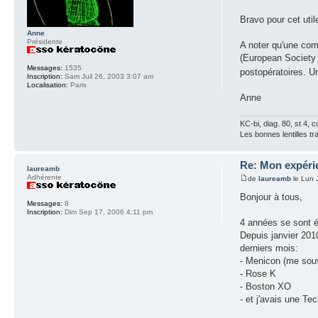
Bravo pour cet uti
Anne
Présidente
A noter qu'une com
(European Society 
Messages:
1535
postopératoires. U
Inscription:
Sam Juil 26, 2003 3:07 am
Localisation:
Paris
Anne
KC-bi, diag. 80, st 4, co
Les bonnes lentilles tra
Re: Mon expéri
laureamb
Adhérente
de
laureamb
le Lun 
Bonjour à tous,
Messages:
8
Inscription:
Dim Sep 17, 2006 4:11 pm
4 années se sont 
Depuis janvier 2010
derniers mois:
- Menicon (me souv
- Rose K
- Boston XO
- et j'avais une Te