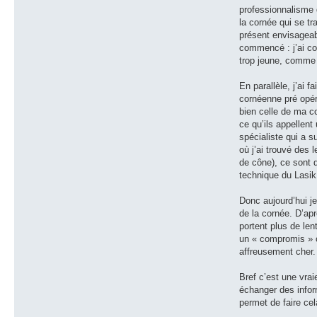
professionnalisme 
la cornée qui se tr
présent envisageabl
commencé : j’ai con
trop jeune, comme s
En parallèle, j’ai 
cornéenne pré opér
bien celle de ma co
ce qu’ils appellen
spécialiste qui a 
où j’ai trouvé des 
de cône), ce sont 
technique du Lasi
Donc aujourd’hui je
de la cornée. D’apr
portent plus de len
un « compromis » ca
affreusement cher.
Bref c’est une vrai
échanger des inform
permet de faire cel