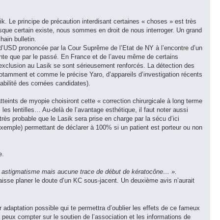
. Le principe de précaution interdisant certaines « choses » est très
que certain existe, nous sommes en droit de nous interroger. Un grand
ain bulletin.
s d’USD prononcée par la Cour Suprême de l’Etat de NY à l’encontre d’un
dente que par le passé. En France et de l’aveu même de certains
d’exclusion au Lasik se sont sérieusement renforcés. La détection des
notamment et comme le précise Yaro, d’appareils d’investigation récents
abilité des cornées candidates).
tteints de myopie choisiront cette « correction chirurgicale à long terme
les lentilles… Au-delà de l’avantage esthétique, il faut noter aussi
très probable que le Lasik sera prise en charge par la sécu d’ici
xemple) permettant de déclarer à 100% si un patient est porteur ou non
e.
 un astigmatisme mais aucune trace de début de kératocône… ».
aisse planer le doute d’un KC sous-jacent. Un deuxième avis n’aurait
ur adaptation possible qui te permettra d’oublier les effets de ce fameux
Tu peux compter sur le soutien de l’association et les informations de