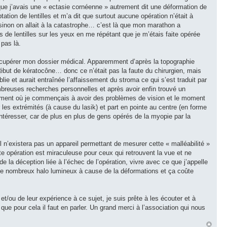
que j’avais une « ectasie cornéenne » autrement dit une déformation de
tation de lentilles et m’a dit que surtout aucune opération n’était à
r sinon on allait à la catastrophe… c’est là que mon marathon a
 de lentilles sur les yeux en me répétant que je m’étais faite opérée
 pas là.
r récupérer mon dossier médical. Apparemment d’après la topographie
ébut de kératocône… donc ce n’était pas la faute du chirurgien, mais
blie et aurait entraînée l’affaissement du stroma ce qui s’est traduit par
mbreuses recherches personnelles et après avoir enfin trouvé un
e moment où je commençais à avoir des problèmes de vision et le moment
 les extrémités (à cause du lasik) et part en pointe au centre (en forme
téresser, car de plus en plus de gens opérés de la myopie par la
l n’existera pas un appareil permettant de mesurer cette « malléabilité »
ette opération est miraculeuse pour ceux qui retrouvent la vue et ne
e la déception liée à l’échec de l’opération, vivre avec ce que j’appelle
’ai de nombreux halo lumineux à cause de la déformations et ça coûte
et/ou de leur expérience à ce sujet, je suis prête à les écouter et à
ue pour cela il faut en parler. Un grand merci à l’association qui nous