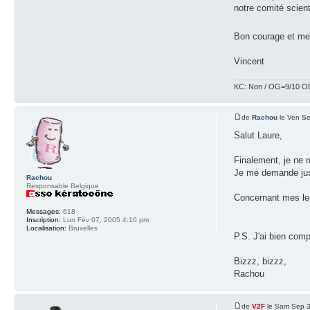
notre comité scient
Bon courage et merc
Vincent
KC: Non / OG=9/10 OD
de
Rachou
le Ven Se
Salut Laure,
Finalement, je ne m
Je me demande juste
Rachou
Responsable Belgique
Concernant mes len
Messages:
618
Inscription:
Lun Fév 07, 2005 4:10 pm
Localisation:
Bruxelles
P.S. J'ai bien comp
Bizzz, bizzz,
Rachou
de
V2F
le Sam Sep 3