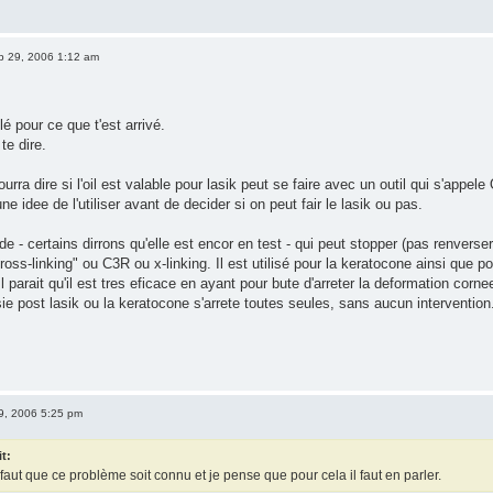
p 29, 2006 1:12 am
é pour ce que t'est arrivé.
te dire.
urra dire si l'oil est valable pour lasik peut se faire avec un outil qui s'a
e idee de l'utiliser avant de decider si on peut fair le lasik ou pas.
de - certains dirrons qu'elle est encor en test - qui peut stopper (pas renverser
ross-linking" ou C3R ou x-linking. Il est utilisé pour la keratocone ainsi que p
l parait qu'il est tres eficace en ayant pour bute d'arreter la deformation corne
sie post lasik ou la keratocone s'arrete toutes seules, sans aucun intervention
9, 2006 5:25 pm
it:
 faut que ce problème soit connu et je pense que pour cela il faut en parler.