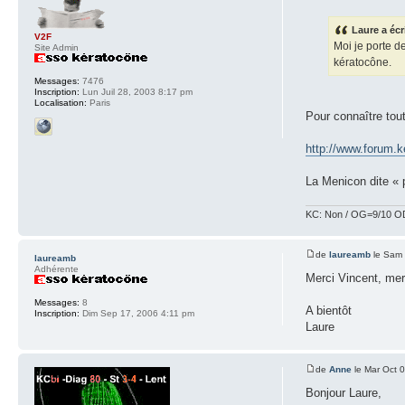
Laure a écr
V2F
Moi je porte de
Site Admin
kératocône.
Messages:
7476
Inscription:
Lun Juil 28, 2003 8:17 pm
Localisation:
Paris
Pour connaître tout
http://www.forum.
La Menicon dite « p
KC: Non / OG=9/10 OD
de
laureamb
le Sam 
laureamb
Adhérente
Merci Vincent, merc
Messages:
8
A bientôt
Inscription:
Dim Sep 17, 2006 4:11 pm
Laure
de
Anne
le Mar Oct 
Bonjour Laure,