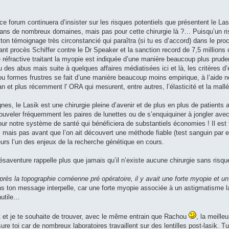
orum continuera d’insister sur les risques potentiels que présentent le Lasik
ans de nombreux domaines, mais pas pour cette chirurgie là ?… Puisqu’un ris
n témoignage très circonstancié qui paraîtra (si tu es d’accord) dans le proch
sant procès Schiffer contre le Dr Speaker et la sanction record de 7,5 million
ie réfractive traitant la myopie est indiquée d’une manière beaucoup plus pru
u des abus mais suite à quelques affaires médiatisées ici et là, les critères 
 ou formes frustres se fait d’une manière beaucoup moins empirique, à l’aide 
 et plus récemment l' ORA qui mesurent, entre autres, l’élasticité et la mallé
es, le Lasik est une chirurgie pleine d’avenir et de plus en plus de patients a
ouveler fréquemment les paires de lunettes ou de s’enquiquiner à jongler avec 
 pour notre système de santé qui bénéficiera de substantiels économies ! Il est 
ais pas avant que l’on ait découvert une méthode fiable (test sanguin par e
eurs l’un des enjeux de la recherche génétique en cours.
saventure rappelle plus que jamais qu’il n’existe aucune chirurgie sans risqu
ès la topographie cornéenne pré opératoire, il y avait une forte myopie et
ns ton message interpelle, car une forte myopie associée à un astigmatisme l
nutile…
it et je te souhaite de trouver, avec le même entrain que Rachou
, la meille
sure toi car de nombreux laboratoires travaillent sur des lentilles post-lasik. 