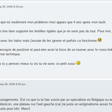
p 28, 2006 8:26 pm
 que toi seulement mon probleme n'est apparu que 4 ans apres mon lasik.
e tres bien supporte les lentilles rigides que je ne sens pas du tout. Pour moi
avec les halos mais j'essaie de les ignorer et parfois ca fonctionne
 essayer de positiver et peut-etre avoir la force de se tourner avec le cross-li
nne technique.
s tu y penses mieux tu vis ta vie avec ce petit souci
Sep 28, 2006 9:00 pm
uragements. Est ce que tu te fais suivre par un spécialiste en Belgique ou en F
 Menicon, une plateau sur l'oeil gauche (car j'ai juste un astigmatisme assez fo
uste pour info. Merci!