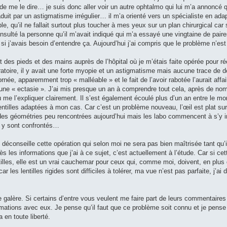
de me le dire… je suis donc aller voir un autre ophtalmo qui lui m’a annoncé 
aduit par un astigmatisme irrégulier… il m’a orienté vers un spécialiste en adap
e, qu’il ne fallait surtout plus toucher à mes yeux sur un plan chirurgical ca
sulté la personne qu’il m’avait indiqué qui m’a essayé une vingtaine de paires
i j’avais besoin d’entendre ça. Aujourd’hui j’ai compris que le problème n’est
fait des pieds et des mains auprès de l’hôpital où je m’étais faite opérée pou
atoire, il y avait une forte myopie et un astigmatisme mais aucune trace de d
rnée, apparemment trop « malléable » et le fait de l’avoir rabotée l’aurait affai
t une « ectasie ». J’ai mis presque un an à comprendre tout cela, après de no
su me l’expliquer clairement. Il s’est également écoulé plus d’un an entre l
lentilles adaptées à mon cas. Car c’est un problème nouveau, l’œil est plat sur
des géométries peu rencontrées aujourd’hui mais les labo commencent à s’y in
k y sont confrontés…
 déconseille cette opération qui selon moi ne sera pas bien maîtrisée tant qu’i
ès les informations que j’ai à ce sujet, c’est actuellement à l’étude. Car si c
tilles, elle est un vrai cauchemar pour ceux qui, comme moi, doivent, en plus d
r les lentilles rigides sont difficiles à tolérer, ma vue n’est pas parfaite, j
e galère. Si certains d’entre vous veulent me faire part de leurs commentaires 
ations avec eux. Je pense qu’il faut que ce problème soit connu et je pense q
a en toute liberté.