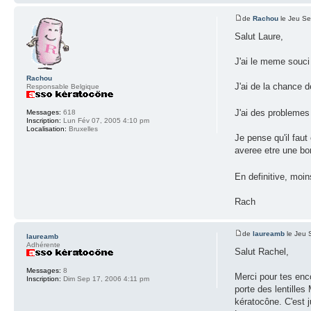
de
Rachou
le Jeu Se
Salut Laure,
J'ai le meme souci
Rachou
J'ai de la chance d
Responsable Belgique
J'ai des problemes 
Messages:
618
Inscription:
Lun Fév 07, 2005 4:10 pm
Localisation:
Bruxelles
Je pense qu'il faut
averee etre une bo
En definitive, moin
Rach
de
laureamb
le Jeu 
laureamb
Adhérente
Salut Rachel,
Messages:
8
Merci pour tes enco
Inscription:
Dim Sep 17, 2006 4:11 pm
porte des lentilles
kératocône. C'est j