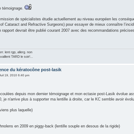
le témoignage.
mission de spécialistes étudie actuellement au niveau européen les conséqu
of Cataract and Refractive Surgeons) pour essayer de mieux connaître l’inciden
n rapport devrait être publié courant 2007 avec des recommandations précise
rr. lent rgp, allerg. non
vaillent TARD le soir!...
ence du kératocône post-lasik
Juil 19, 2010 6:40 pm
écoulées depuis mon dernier témoignage et mon ectasie post-Lasik évolue as
, je n'arrive plus à supporter ma lentille à droite, car le KC semble avoir évo
iens plus laquelle)
chnolens en 2009 en piggy-back (lentille souple en desous de la rigide)