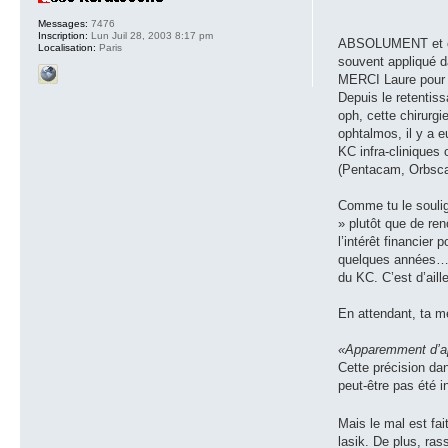
Messages:
7476
Inscription:
Lun Juil 28, 2003 8:17 pm
ABSOLUMENT et ce f
Localisation:
Paris
souvent appliqué d
MERCI Laure pour to
Depuis le retentis
oph, cette chirurg
ophtalmos, il y a e
KC infra-cliniques
(Pentacam, Orbscan
Comme tu le soulign
» plutôt que de ren
l’intérêt financier
quelques années… m
du KC. C’est d’aill
En attendant, ta mé
«Apparemment d’apr
Cette précision da
peut-être pas été i
Mais le mal est fa
lasik. De plus, ras