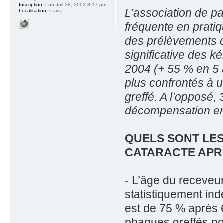
Inscription:
Lun Juil 28, 2003 8:17 pm
L’association de pa
Localisation:
Paris
fréquente en prati
des prélèvements 
significative des k
2004 (+ 55 % en 5 
plus confrontés à u
greffé. A l’opposé
décompensation en
QUELS SONT LE
CATARACTE APR
- L’âge du receveur 
statistiquement ind
est de 75 % après 
phaques greffés pou