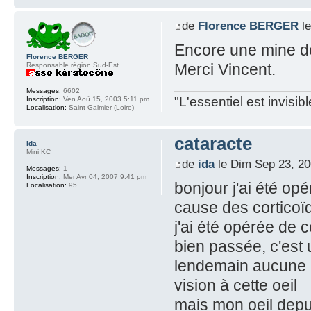
de
Florence BERGER
le
Encore une mine d
Florence BERGER
Merci Vincent.
Responsable région Sud-Est
Messages:
6602
"L'essentiel est invisi
Inscription:
Ven Aoû 15, 2003 5:11 pm
Localisation:
Saint-Galmier (Loire)
cataracte
ida
Mini KC
de
ida
le Dim Sep 23, 2
Messages:
1
Inscription:
Mer Avr 04, 2007 9:41 pm
bonjour j'ai été op
Localisation:
95
cause des corticoï
j'ai été opérée de c
bien passée, c'est
lendemain aucune do
vision à cette oeil
mais mon oeil depui