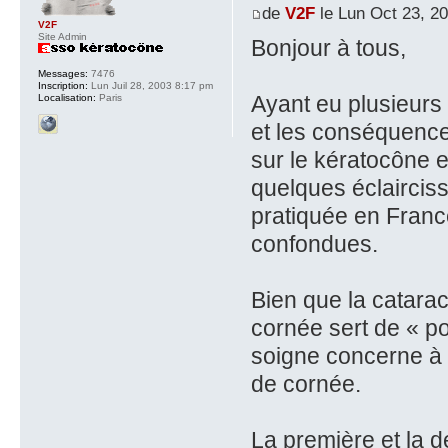
de
V2F
le Lun Oct 23, 2
V2F
Site Admin
Bonjour à tous,
Messages:
7476
Inscription:
Lun Juil 28, 2003 8:17 pm
Ayant eu plusieurs
Localisation:
Paris
et les conséquence
sur le kératocône et
quelques éclairciss
pratiquée en Franc
confondues.
Bien que la catara
cornée sert de « por
soigne concerne à l
de cornée.
La première et la 