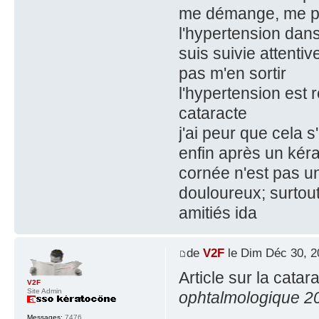
me démange, me piqu
l'hypertension dans
suis suivie attenti
pas m'en sortir
l'hypertension est 
cataracte
j'ai peur que cela 
enfin après un kérat
cornée n'est pas un
douloureux; surtout
amitiés ida
de
V2F
le Dim Déc 30, 2
Article sur la cata
V2F
Site Admin
ophtalmologique 2
Messages:
7476