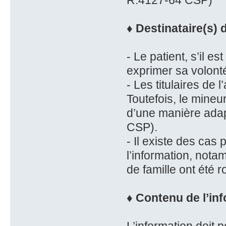
R.4127-64 CSP)
♦ Destinataire(s) 
- Le patient, s’il es
exprimer sa volont
- Les titulaires de l
Toutefois, le mineu
d’une manière adapt
CSP).
- Il existe des cas 
l’information, nota
de famille ont été 
♦ Contenu de l’in