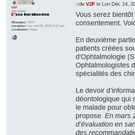
de
V2F
le Lun Déc 14, 2
V2F
Site Admin
Vous serez bientôt 
consentement. Voici
Messages:
7476
Inscription:
Lun Juil 28, 2003 8:17 pm
Localisation:
Paris
En deuxième partie,
patients créées sou
d'Ophtalmologie (S
Ophtalmologistes d
spécialités des chir
Le devoir d’informat
déontologique qui s
le malade pour obte
propose.
En mars 2
d’évaluation en san
des recommandation