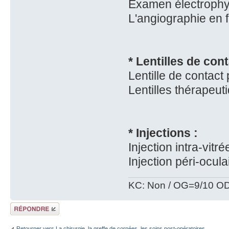
Examen électrophys
L'angiographie en 
* Lentilles de cont
Lentille de contact 
Lentilles thérapeut
* Injections :
Injection intra-vitr
Injection péri-ocul
KC: Non / OG=9/10 OD
Répondre
Retourner vers La chirurgie, la greffe de cornées, les soins post-opératoires...