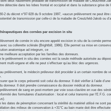
as dont deux hautement probable de transmission de maladie de Creutzfeldt-Ja
re détectée dans les lobes frontal et occipital et dans la substance grise de 
5-80-2 du décret n°97-928 du 9 octobre 1997, «aucun prélèvement ne peut être 
 potentiel de transmission par celle-ci de la maladie de Creutzfeld-Jakob ou 
thérapeutiques des cornées par excision in situ
élèvement de cornée in situ encore appelé excision in situ de la cornée permet
vec sa collerette sclérale (Brightbill, 1986). Elle permet sa mise en conserv
itution anatomique ad integrum, ce
une meilleure acceptation par les familles des donneurs.
ue le prélèvement in situ des cornées est la seule méthode autorisée au déposit
ment multi-organe et elle ne peut s’effectuer qu’au bloc des urgences.
au prélèvement, le médecin préleveur doit procéder à un certain nombre de vér
».
assurer que le corps présenté soit celui du donneur. Il doit vérifier à l’aide d’
du donneur. Il doit prendre connaissance du dossier médical du donneur.
n prélèvement de sang en post-mortem par voie sous-clavière en vue des sérologi
 conformité des formulaires d’autorisation : local et celui transmis par l’E.F.G.
us).
ue les dates de péremption concernant la stérilité du matériel utilisé ne sont 
lation des milieux de conservation à +31°C au bain marie doit être effectuée