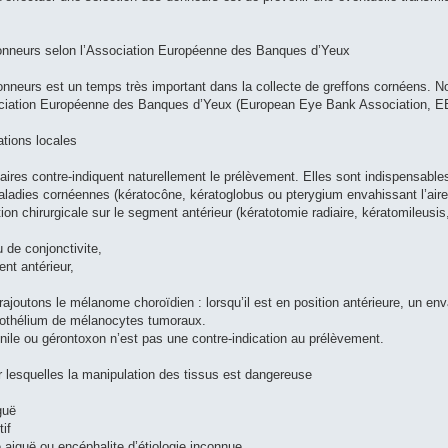
donneurs selon l’Association Européenne des Banques d’Yeux
onneurs est un temps très important dans la collecte de greffons cornéens. 
ciation Européenne des Banques d’Yeux (European Eye Bank Association, EE
ations locales
laires contre-indiquent naturellement le prélèvement. Elles sont indispensabl
aladies cornéennes (kératocône, kératoglobus ou pterygium envahissant l’aire 
ion chirurgicale sur le segment antérieur (kératotomie radiaire, kératomileusis
u de conjonctivite,
nt antérieur,
s rajoutons le mélanome choroïdien : lorsqu’il est en position antérieure, un 
dothélium de mélanocytes tumoraux.
énile ou gérontoxon n’est pas une contre-indication au prélèvement.
r lesquelles la manipulation des tissus est dangereuse
guë
if
e aiguë ou encéphalite d’étiologie inconnue