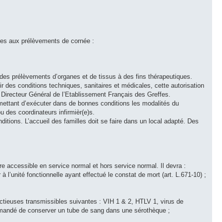
pres aux prélèvements de cornée :
 des prélèvements d’organes et de tissus à des fins thérapeutiques.
ir des conditions techniques, sanitaires et médicales, cette autorisation
u Directeur Général de l’Etablissement Français des Greffes.
ermettant d’exécuter dans de bonnes conditions les modalités du
u des coordinateurs infirmièr(e)s.
tions. L’accueil des familles doit se faire dans un local adapté. Des
re accessible en service normal et hors service normal. Il devra :
 à l’unité fonctionnelle ayant effectué le constat de mort (art. L.671-10) ;
ctieuses transmissibles suivantes : VIH 1 & 2, HTLV 1, virus de
ecommandé de conserver un tube de sang dans une sérothèque ;