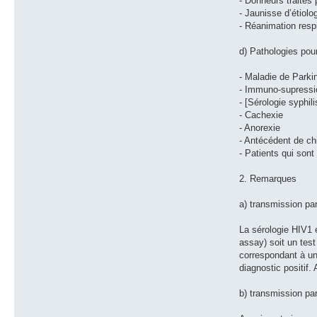
- Donneurs traités
- Jaunisse d’étiolo
- Réanimation respi
d) Pathologies pour
- Maladie de Parki
- Immuno-supressi
- [Sérologie syphili
- Cachexie
- Anorexie
- Antécédent de chi
- Patients qui son
2. Remarques
a) transmission pa
La sérologie HIV1 
assay) soit un test
correspondant à un 
diagnostic positif.
b) transmission pa