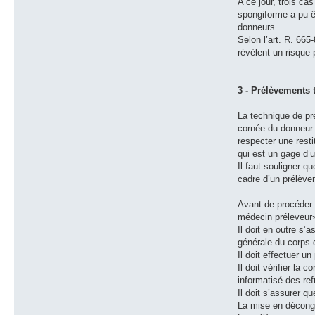
A ce jour, trois c
spongiforme a pu êt
donneurs.
Selon l’art. R. 66
révèlent un risque
3 - Prélèvements 
La technique de pr
cornée du donneur a
respecter une rest
qui est un gage d’
Il faut souligner q
cadre d’un prélève
Avant de procéder 
médecin préleveur
Il doit en outre s’
générale du corps 
Il doit effectuer u
Il doit vérifier la
informatisé des ref
Il doit s’assurer q
La mise en décongé