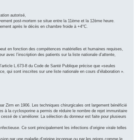
ation autorisé,
lèvement post-mortem se situe entre la 11ème et la 12ème heure.
idement après le décès en chambre froide à +4°C.
é peut en fonction des compétences matérielles et humaines requises,
r avec l’inscription des patients sur la liste nationale d’attente,
: l’article L.673-8 du Code de Santé Publique précise que «seules
, qui sont inscrites sur une liste nationale en cours d’élaboration ».
par Zirm en 1906. Les techniques chirurgicales ont largement bénéficié
res à la cyclosporine a permis de réduire le nombre de rejet immunitaire
’a cessé de s’améliorer. La sélection du donneur est faite pour plusieurs
fectieuse. Ce sont principalement les infections d’origine virale telles
ission par une maladie d’origine inconnue ou par les prions comme le