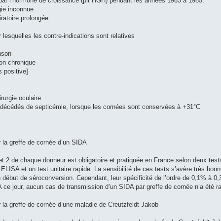
 par l’hormone de croissance (pit HGH) pendant les années 1963 à 1985.
gie inconnue
ratoire prolongée
 lesquelles les contre-indications sont relatives
nson
on chronique
s positive]
rurgie oculaire
t décédés de septicémie, lorsque les cornées sont conservées à +31°C
r la greffe de cornée d’un SIDA
et 2 de chaque donneur est obligatoire et pratiquée en France selon deux tes
 ELISA et un test unitaire rapide. La sensibilité de ces tests s’avère très bonn
début de séroconversion. Cependant, leur spécificité de l’ordre de 0,1% à 0,3
 A ce jour, aucun cas de transmission d’un SIDA par greffe de cornée n’a été r
r la greffe de cornée d’une maladie de Creutzfeldt-Jakob