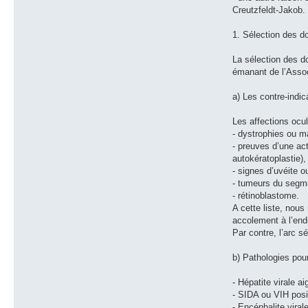
Creutzfeldt-Jakob.
1. Sélection des 
La sélection des d
émanant de l’Asso
a) Les contre-indic
Les affections ocu
- dystrophies ou m
- preuves d’une act
autokératoplastie),
- signes d’uvéite o
- tumeurs du segme
- rétinoblastome.
A cette liste, nou
accolement à l’en
Par contre, l’arc s
b) Pathologies pou
- Hépatite virale ai
- SIDA ou VIH posit
- Encéphalite viral