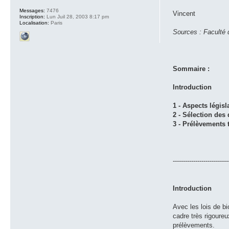
Messages:
7476
Vincent
Inscription:
Lun Juil 28, 2003 8:17 pm
Localisation:
Paris
Sources : Faculté 
Sommaire :
Introduction
1 - Aspects législa
2 - Sélection des
3 - Prélèvements 
---------------------------
Introduction
Avec les lois de bi
cadre très rigoureu
prélèvements.