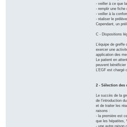
- veiller à ce que 
- remplir une fiche
- veiller à la conf
- réaliser le prél
Cependant, un prél
C - Dispositions lé
L’équipe de greffe
exercer une activit
application des mes
Le patient en atten
peuvent bénéficier 
L’EGF est chargé de
2 - Sélection des
Le succès de la gr
de l’introduction d
et de traiter les r
raisons :
- la première est c
que les hépatites,
- une autre raison