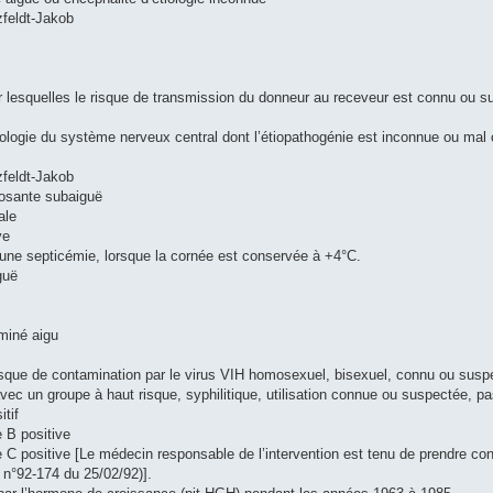
zfeldt-Jakob
r lesquelles le risque de transmission du donneur au receveur est connu ou s
ologie du système nerveux central dont l’étiopathogénie est inconnue ou mal 
zfeldt-Jakob
rosante subaiguë
ale
ye
’une septicémie, lorsque la cornée est conservée à +4°C.
guë
miné aigu
isque de contamination par le virus VIH homosexuel, bisexuel, connu ou susp
vec un groupe à haut risque, syphilitique, utilisation connue ou suspectée, 
itif
e B positive
te C positive [Le médecin responsable de l’intervention est tenu de prendre c
t n°92-174 du 25/02/92)].