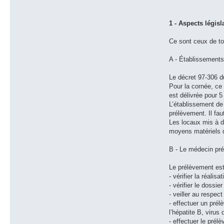
1 - Aspects législa
Ce sont ceux de to
A - Établissements
Le décret 97-306 d
Pour la cornée, ce 
est délivrée pour 5
L’établissement de
prélèvement. Il fau
Les locaux mis à d
moyens matériels d
B - Le médecin pré
Le prélèvement est 
- vérifier la réali
- vérifier le dossi
- veiller au respec
- effectuer un pré
l’hépatite B, virus
- effectuer le prél