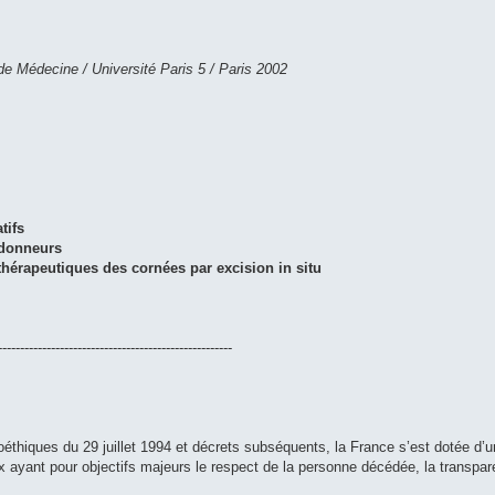
de Médecine / Université Paris 5 / Paris 2002
tifs
 donneurs
thérapeutiques des cornées par excision in situ
-----------------------------------------------------
oéthiques du 29 juillet 1994 et décrets subséquents, la France s’est dotée d’u
x ayant pour objectifs majeurs le respect de la personne décédée, la transpare