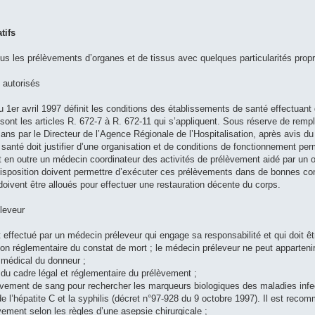
tifs
us les prélèvements d’organes et de tissus avec quelques particularités pro
 autorisés
u 1er avril 1997 définit les conditions des établissements de santé effectuant
sont les articles R. 672-7 à R. 672-11 qui s’appliquent. Sous réserve de rempl
 ans par le Directeur de l’Agence Régionale de l’Hospitalisation, après avis d
 santé doit justifier d’une organisation et de conditions de fonctionnement p
t en outre un médecin coordinateur des activités de prélèvement aidé par un o
isposition doivent permettre d’exécuter ces prélèvements dans de bonnes condi
oivent être alloués pour effectuer une restauration décente du corps.
leveur
effectué par un médecin préleveur qui engage sa responsabilité et qui doit êt
sation réglementaire du constat de mort ; le médecin préleveur ne peut appartenir
er médical du donneur ;
t du cadre légal et réglementaire du prélèvement ;
lèvement de sang pour rechercher les marqueurs biologiques des maladies infe
 de l’hépatite C et la syphilis (décret n°97-928 du 9 octobre 1997). Il est r
èvement selon les règles d’une asepsie chirurgicale ;