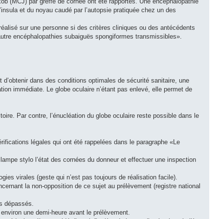
kob (MCJ) par greffe de cornée ont été rapportés. Une encéphalopathie
l’insula et du noyau caudé par l’autopsie pratiquée chez un des
réalisé sur une personne si des critères cliniques ou des antécédents
d’autre encéphalopathies subaiguës spongiformes transmissibles».
 d’obtenir dans des conditions optimales de sécurité sanitaire, une
ation immédiate. Le globe oculaire n’étant pas enlevé, elle permet de
oire. Par contre, l’énucléation du globe oculaire reste possible dans le
ifications légales qui ont été rappelées dans le paragraphe «Le
une lampe stylo l’état des cornées du donneur et effectuer une inspection
es virales (geste qui n’est pas toujours de réalisation facile).
 concernant la non-opposition de ce sujet au prélèvement (registre national
pas dépassés.
 environ une demi-heure avant le prélèvement.