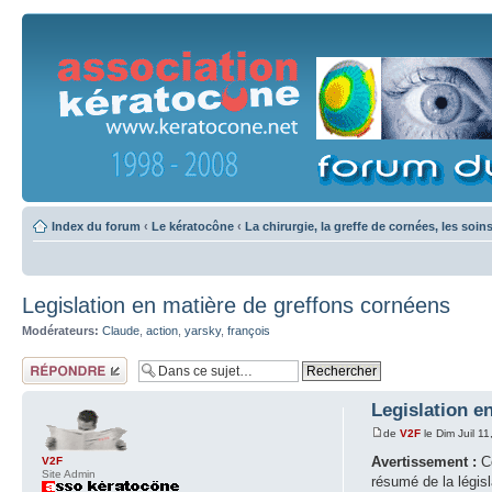
Index du forum
‹
Le kératocône
‹
La chirurgie, la greffe de cornées, les soin
Legislation en matière de greffons cornéens
Modérateurs:
Claude
,
action
,
yarsky
,
françois
Répondre
Legislation e
de
V2F
le Dim Juil 1
Avertissement :
Co
V2F
Site Admin
résumé de la législ