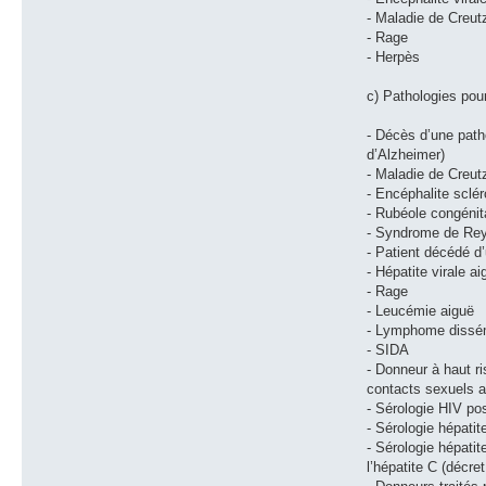
- Maladie de Creut
- Rage
- Herpès
c) Pathologies pou
- Décès d’une path
d’Alzheimer)
- Maladie de Creut
- Encéphalite sclé
- Rubéole congénit
- Syndrome de Re
- Patient décédé d
- Hépatite virale ai
- Rage
- Leucémie aiguë
- Lymphome dissé
- SIDA
- Donneur à haut r
contacts sexuels a
- Sérologie HIV pos
- Sérologie hépatit
- Sérologie hépati
l’hépatite C (décre