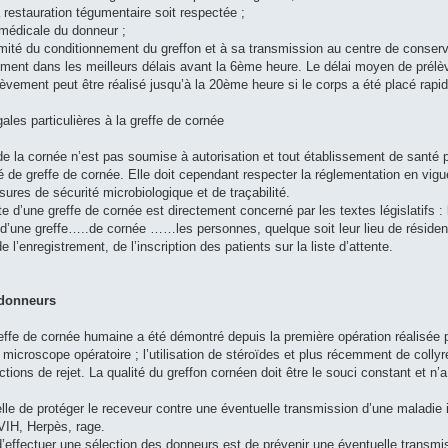
la restauration tégumentaire soit respectée ;
 médicale du donneur ;
ormité du conditionnement du greffon et à sa transmission au centre de conserv
èvement dans les meilleurs délais avant la 6ème heure. Le délai moyen de pré
èvement peut être réalisé jusqu’à la 20ème heure si le corps a été placé rap
gales particulières à la greffe de cornée
 de la cornée n’est pas soumise à autorisation et tout établissement de sant
é de greffe de cornée. Elle doit cependant respecter la réglementation en vigueu
ures de sécurité microbiologique et de traçabilité.
te d’une greffe de cornée est directement concerné par les textes législatifs 
d’une greffe…..de cornée ……les personnes, quelque soit leur lieu de résidence
 l’enregistrement, de l’inscription des patients sur la liste d’attente.
 donneurs
effe de cornée humaine a été démontré depuis la première opération réalisée 
u microscope opératoire ; l’utilisation de stéroïdes et plus récemment de colly
éactions de rejet. La qualité du greffon cornéen doit être le souci constant et n
elle de protéger le receveur contre une éventuelle transmission d’une maladie in
 VIH, Herpès, rage.
 d’effectuer une sélection des donneurs est de prévenir une éventuelle transm