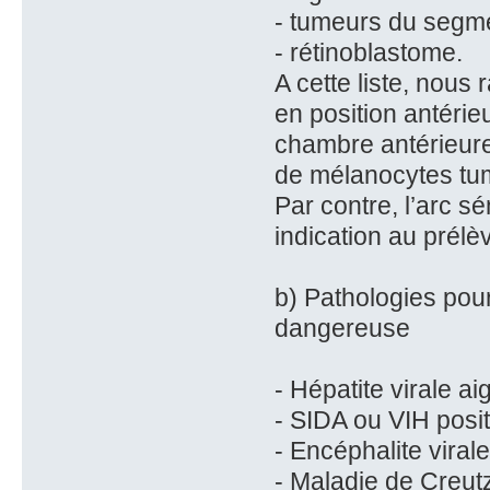
- tumeurs du segme
- rétinoblastome.
A cette liste, nous 
en position antéri
chambre antérieure
de mélanocytes tu
Par contre, l’arc s
indication au prél
b) Pathologies pour
dangereuse
- Hépatite virale ai
- SIDA ou VIH posit
- Encéphalite viral
- Maladie de Creut