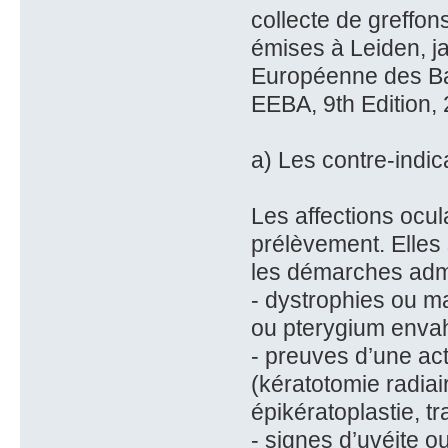
collecte de greffo
émises à Leiden, j
Européenne des Ba
EEBA, 9th Edition, 
a) Les contre-indic
Les affections ocul
prélèvement. Elles
les démarches admi
- dystrophies ou m
ou pterygium envahi
- preuves d’une act
(kératotomie radiai
épikératoplastie, t
- signes d’uvéite ou