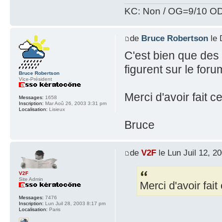
KC: Non / OG=9/10 OD
de
Bruce Robertson
le 
C'est bien que des
figurent sur le foru
Bruce Robertson
Vice-Président
Merci d'avoir fait ce
Messages:
1658
Inscription:
Mar Aoû 26, 2003 3:31 pm
Localisation:
Lisieux
Bruce
de
V2F
le Lun Juil 12, 2
V2F
Site Admin
Merci d'avoir fait 
Messages:
7476
Inscription:
Lun Juil 28, 2003 8:17 pm
Localisation:
Paris