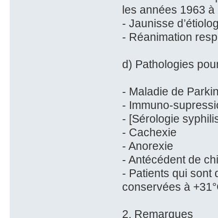
les années 1963 à
- Jaunisse d’étiolo
- Réanimation resp
d) Pathologies pour
- Maladie de Parki
- Immuno-supressi
- [Sérologie syphili
- Cachexie
- Anorexie
- Antécédent de chi
- Patients qui sont
conservées à +31
2. Remarques