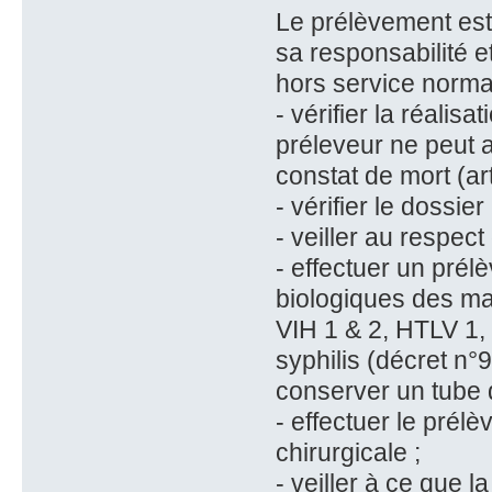
Le prélèvement est
sa responsabilité e
hors service normal.
- vérifier la réalis
préleveur ne peut ap
constat de mort (art
- vérifier le dossie
- veiller au respec
- effectuer un pré
biologiques des mal
VIH 1 & 2, HTLV 1, v
syphilis (décret n
conserver un tube 
- effectuer le prél
chirurgicale ;
- veiller à ce que l