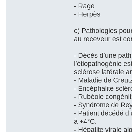
- Rage
- Herpès
c) Pathologies pou
au receveur est c
- Décès d’une path
l’étiopathogénie e
sclérose latérale 
- Maladie de Creut
- Encéphalite sclé
- Rubéole congénit
- Syndrome de Re
- Patient décédé d
à +4°C.
- Hépatite virale ai