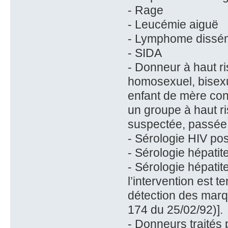
- Rage
- Leucémie aiguë
- Lymphome dissém
- SIDA
- Donneur à haut ri
homosexuel, bisexu
enfant de mère con
un groupe à haut ri
suspectée, passée 
- Sérologie HIV posi
- Sérologie hépatit
- Sérologie hépati
l’intervention est 
détection des marqu
174 du 25/02/92)].
- Donneurs traités