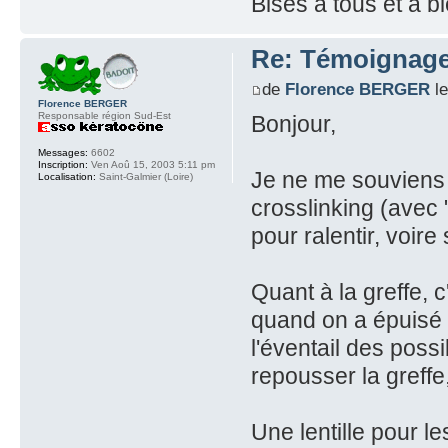
Bises à tous et à b
Re: Témoignage
de
Florence BERGER
le
Florence BERGER
Responsable région Sud-Est
Bonjour,
Messages:
6602
Inscription:
Ven Aoû 15, 2003 5:11 pm
Je ne me souviens p
Localisation:
Saint-Galmier (Loire)
crosslinking (avec 
pour ralentir, voire
Quant à la greffe, 
quand on a épuisé t
l'éventail des possi
repousser la greffe,
Une lentille pour l