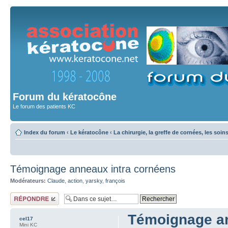
Forum du kératocône
Le forum des patients KC
Index du forum
‹
Le kératocône
‹
La chirurgie, la greffe de cornées, les soin
Témoignage anneaux intra cornéens
Modérateurs:
Claude
,
action
,
yarsky
,
françois
Répondre
Témoignage an
cel17
Mini KC