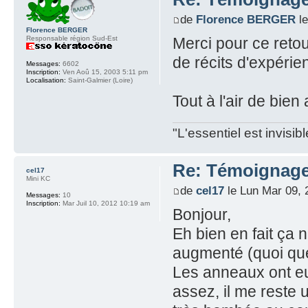
de
Florence BERGER
le
Florence BERGER
Responsable région Sud-Est
Merci pour ce reto
de récits d'expéri
Messages:
6602
Inscription:
Ven Aoû 15, 2003 5:11 pm
Localisation:
Saint-Galmier (Loire)
Tout à l'air de bien
"L'essentiel est invisi
Re: Témoignage
cel17
Mini KC
de
cel17
le Lun Mar 09, 
Messages:
10
Inscription:
Mar Juil 10, 2012 10:19 am
Bonjour,
Eh bien en fait ça 
augmenté (quoi que
Les anneaux ont eu
assez, il me reste 