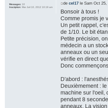
de
cel17
le Sam Oct 25,
Messages:
10
Inscription:
Mar Juil 10, 2012 10:19 am
Bonsoir à tous !
Comme promis je v
Un petit rappel, c'es
de 1/10. Le bit étan
Petite précision, on
médecin a un stock d
anneaux ou un seul, 
vérifie en direct qu
Donc commençons
D'abord : l'anesthé
Deuxièmement : le 
machine sur l'oeil, 
pendant 8 secondes 
anneaux. La vision 