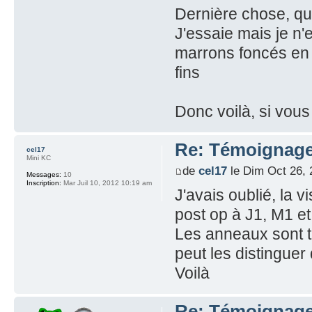
Dernière chose, qui
J'essaie mais je n'
marrons foncés en t
fins
Donc voilà, si vou
Re: Témoignage
cel17
Mini KC
de
cel17
le Dim Oct 26, 
Messages:
10
Inscription:
Mar Juil 10, 2012 10:19 am
J'avais oublié, la 
post op à J1, M1 e
Les anneaux sont tr
peut les distingue
Voilà
Re: Témoignage