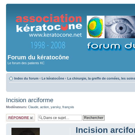
Forum du kératocône
Le forum des patients KC
Index du forum
‹
Le kératocône
‹
La chirurgie, la greffe de cornées, les soin
Incision arciforme
Modérateurs:
Claude
,
action
,
yarsky
,
françois
Répondre
Incision arcif