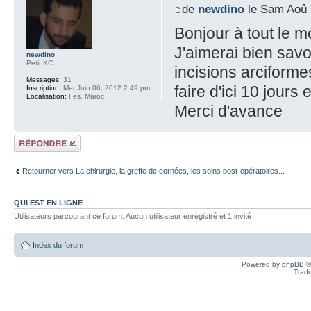
de
newdino
le Sam Aoû 
Bonjour à tout le 
J'aimerai bien savo
newdino
Petit KC
incisions arciforme
Messages:
31
faire d'ici 10 jours
Inscription:
Mer Juin 06, 2012 2:49 pm
Localisation:
Fes, Maroc
Merci d'avance
Répondre
Retourner vers La chirurgie, la greffe de cornées, les soins post-opératoires...
QUI EST EN LIGNE
Utilisateurs parcourant ce forum: Aucun utilisateur enregistré et 1 invité
Index du forum
Powered by
phpBB
©
Tradu