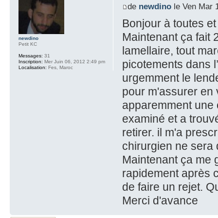
de
newdino
le Ven Mar 
Bonjour à toutes et
Maintenant ça fait
newdino
Petit KC
lamellaire, tout mar
Messages:
31
picotements dans l
Inscription:
Mer Juin 06, 2012 2:49 pm
Localisation:
Fes, Maroc
urgemment le lende
pour m'assurer en 
apparemment une c
examiné et a trouvé
retirer. il m'a presc
chirurgien ne sera
Maintenant ça me gè
rapidement après cl
de faire un rejet. 
Merci d'avance