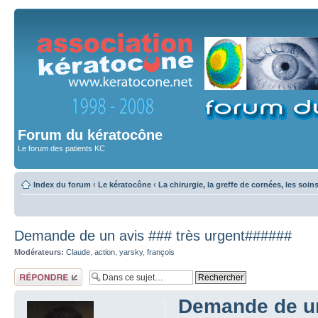
Forum du kératocône
Le forum des patients KC
Index du forum
‹
Le kératocône
‹
La chirurgie, la greffe de cornées, les soin
Demande de un avis ### très urgent######
Modérateurs:
Claude
,
action
,
yarsky
,
françois
Répondre
Demande de un