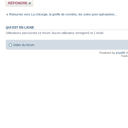
Répondre
Retourner vers La chirurgie, la greffe de cornées, les soins post-opératoires...
QUI EST EN LIGNE
Utilisateurs parcourant ce forum: Aucun utilisateur enregistré et 1 invité
Index du forum
Powered by
phpBB
©
Tradu