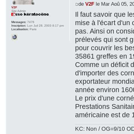
de
V2F
le Mar Aoû 05, 2
V2F
Site Admin
Il faut savoir que 
mise à l'écart d'un
Messages:
7476
Inscription:
Lun Juil 28, 2003 8:17 pm
pas. Ainsi on consi
Localisation:
Paris
prélevés qui sont 
pour couvrir les b
35861 greffes en 1
Comme un déficit 
d'importer des corn
exportateur mondial
année environ 160
Le prix d'une corné
Prestations Sanitai
américaine est de 
KC: Non / OG=9/10 OD