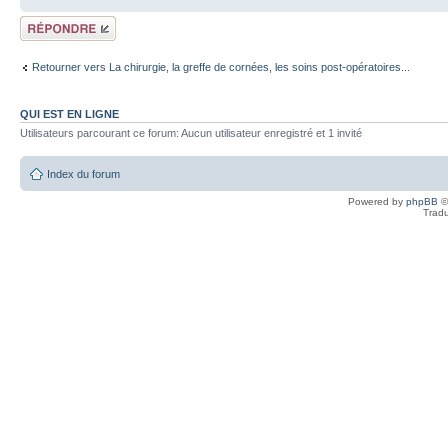
Répondre
Retourner vers La chirurgie, la greffe de cornées, les soins post-opératoires...
QUI EST EN LIGNE
Utilisateurs parcourant ce forum: Aucun utilisateur enregistré et 1 invité
Index du forum
Powered by
phpBB
©
Tradu