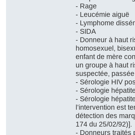
- Rage
- Leucémie aiguë
- Lymphome dissém
- SIDA
- Donneur à haut ri
homosexuel, bisexu
enfant de mère con
un groupe à haut ri
suspectée, passée 
- Sérologie HIV posi
- Sérologie hépatit
- Sérologie hépati
l’intervention est 
détection des marqu
174 du 25/02/92)].
- Donneurs traités