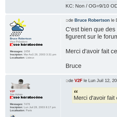
KC: Non / OG=9/10 OD
de
Bruce Robertson
le 
C'est bien que des
figurent sur le foru
Bruce Robertson
Vice-Président
Merci d'avoir fait ce
Messages:
1658
Inscription:
Mar Aoû 26, 2003 3:31 pm
Localisation:
Lisieux
Bruce
de
V2F
le Lun Juil 12, 2
V2F
Site Admin
Merci d'avoir fait 
Messages:
7476
Inscription:
Lun Juil 28, 2003 8:17 pm
Localisation:
Paris