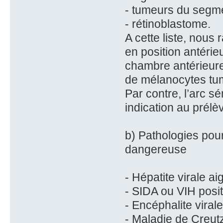
- tumeurs du segme
- rétinoblastome.
A cette liste, nous 
en position antéri
chambre antérieure
de mélanocytes tu
Par contre, l’arc s
indication au prél
b) Pathologies pour
dangereuse
- Hépatite virale ai
- SIDA ou VIH posit
- Encéphalite viral
- Maladie de Creut