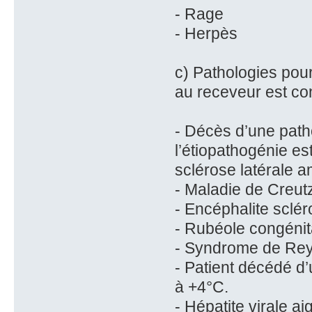
- Rage
- Herpès
c) Pathologies pou
au receveur est c
- Décès d’une path
l’étiopathogénie e
sclérose latérale 
- Maladie de Creut
- Encéphalite sclé
- Rubéole congénit
- Syndrome de Re
- Patient décédé d
à +4°C.
- Hépatite virale ai