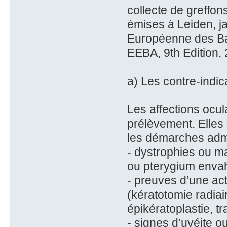
collecte de greffo
émises à Leiden, j
Européenne des Ba
EEBA, 9th Edition, 
a) Les contre-indic
Les affections ocul
prélèvement. Elles
les démarches admi
- dystrophies ou m
ou pterygium envahi
- preuves d’une act
(kératotomie radiai
épikératoplastie, t
- signes d’uvéite ou