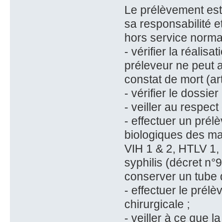
Le prélèvement est
sa responsabilité e
hors service normal.
- vérifier la réalis
préleveur ne peut ap
constat de mort (art
- vérifier le dossie
- veiller au respec
- effectuer un pré
biologiques des mal
VIH 1 & 2, HTLV 1, v
syphilis (décret n
conserver un tube 
- effectuer le prél
chirurgicale ;
- veiller à ce que l