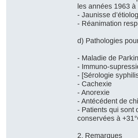
les années 1963 à
- Jaunisse d’étiolo
- Réanimation resp
d) Pathologies pour
- Maladie de Parki
- Immuno-supressi
- [Sérologie syphili
- Cachexie
- Anorexie
- Antécédent de chi
- Patients qui sont
conservées à +31
2. Remarques