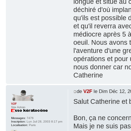
longue et situé au 
déchiré d'où implant
qu'ils est possible 
et qu'il reverra av
médiocre après 5 à 
oeuil. Nous avons 
l'aventure d'une gr
opérations et pour 
nous donner car n
Catherine
de
V2F
le Dim Déc 12, 2
Salut Catherine et 
V2F
Site Admin
Bon, ça ne concern
Messages:
7476
Inscription:
Lun Juil 28, 2003 8:17 pm
Mais je ne suis pas
Localisation:
Paris