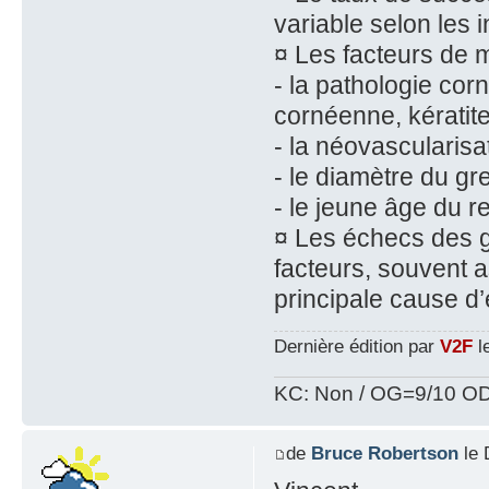
variable selon les 
¤ Les facteurs de m
- la pathologie cor
cornéenne, kératite
- la néovascularisat
- le diamètre du gre
- le jeune âge du r
¤ Les échecs des g
facteurs, souvent a
principale cause d
Dernière édition par
V2F
le
KC: Non / OG=9/10 OD
de
Bruce Robertson
le 