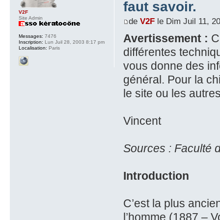
faut savoir.
V2F
Site Admin
de
V2F
le Dim Juil 11, 2
Avertissement :
Ce
Messages:
7476
Inscription:
Lun Juil 28, 2003 8:17 pm
Localisation:
Paris
différentes techniq
vous donne des info
général. Pour la ch
le site ou les autr
Vincent
Sources : Faculté d
Introduction
C’est la plus ancie
l’homme (1887 – Vo