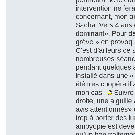
intervention ne fe
concernant, mon am
Sacha. Vers 4 ans 
dominant». Pour des
grève » en provoqu
C’est d’ailleurs ce
nombreuses séances
pendant quelques a
installé dans une « 
été très coopératif
mon cas !
Suivre
droite, une aiguille 
avis attentionnés»
trop à porter des l
ambyopie est deven
qu’un bon traiteme