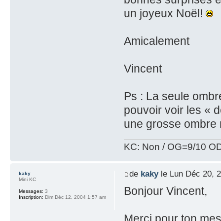
un joyeux Noël!
Amicalement
Vincent
Ps : La seule ombre
pouvoir voir les « d
une grosse ombre
KC: Non / OG=9/10 OD
de
kaky
le Lun Déc 20, 
kaky
Mini KC
Bonjour Vincent,
Messages:
3
Inscription:
Dim Déc 12, 2004 1:57 am
Merci pour ton me