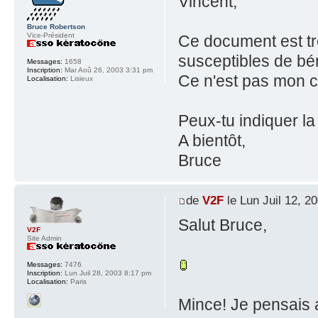
Vincent,
Bruce Robertson
Vice-Président
Ce document est trè
susceptibles de bén
Messages:
1658
Inscription:
Mar Aoû 26, 2003 3:31 pm
Ce n'est pas mon 
Localisation:
Lisieux
Peux-tu indiquer l
A bientôt,
Bruce
de
V2F
le Lun Juil 12, 2
Salut Bruce,
V2F
Site Admin
Messages:
7476
Inscription:
Lun Juil 28, 2003 8:17 pm
Localisation:
Paris
Mince! Je pensais a