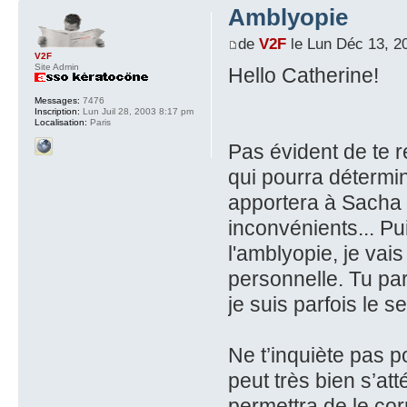
Amblyopie
de
V2F
le Lun Déc 13, 2
V2F
Site Admin
Hello Catherine!
Messages:
7476
Inscription:
Lun Juil 28, 2003 8:17 pm
Localisation:
Paris
Pas évident de te r
qui pourra détermine
apportera à Sacha 
inconvénients... P
l'amblyopie, je va
personnelle. Tu p
je suis parfois le 
Ne t’inquiète pas po
peut très bien s’at
permettra de le cor