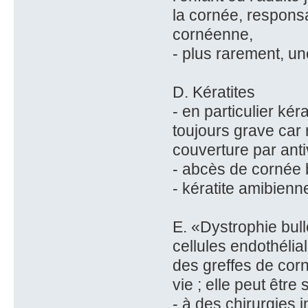
la cornée, responsa
cornéenne,
- plus rarement, un
D. Kératites
- en particulier ké
toujours grave car r
couverture par antiv
- abcès de cornée 
- kératite amibienne
E. «Dystrophie bul
cellules endothéli
des greffes de corn
vie ; elle peut être
- à des chirurgies i