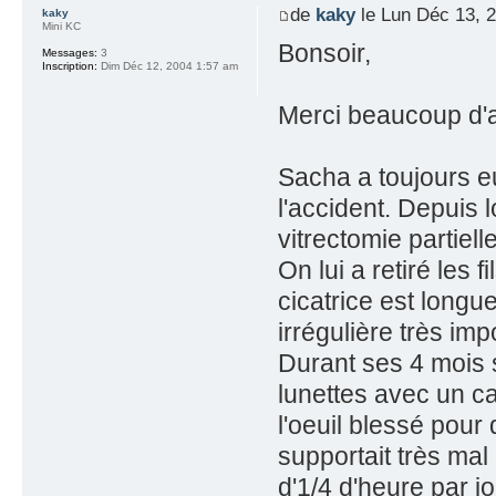
de
kaky
le Lun Déc 13, 
kaky
Mini KC
Bonsoir,
Messages:
3
Inscription:
Dim Déc 12, 2004 1:57 am
Merci beaucoup d'a
Sacha a toujours eu
l'accident. Depuis l
vitrectomie partielle
On lui a retiré les 
cicatrice est longu
irrégulière très imp
Durant ses 4 mois sa
lunettes avec un ca
l'oeuil blessé pour 
supportait très mal 
d'1/4 d'heure par jo