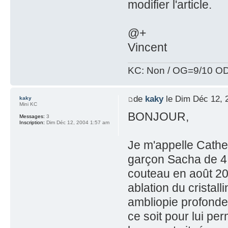
modifier l'article.
@+
Vincent
KC: Non / OG=9/10 OD
de
kaky
le Dim Déc 12, 
kaky
Mini KC
BONJOUR,
Messages:
3
Inscription:
Dim Déc 12, 2004 1:57 am
Je m'appelle Cather
garçon Sacha de 4 
couteau en août 200
ablation du cristall
ambliopie profonde
ce soit pour lui per