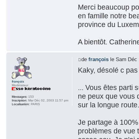
Merci beaucoup pour
en famille notre be
province du Luxemb
A bientôt. Catherin
de
françois
le Sam Déc 
Kaky, désolé c pas 
françois
... Vous êtes parti
Modérateur
ne peux que vous 
Messages:
153
Inscription:
Mar Déc 02, 2003 11:57 pm
sur la longue route.
Localisation:
PARIS
Je partage à 100% l
problèmes de vue t