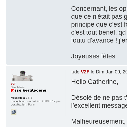
Concernant, les op
que ce n'était pas 
principe que c'est
c'est tout benef, qd
foutu d'avance ! j’
Joyeuses fêtes
de
V2F
le Dim Jan 09, 2
Hello Catherine,
V2F
Site Admin
Désolé de ne pas t’
Messages:
7476
Inscription:
Lun Juil 28, 2003 8:17 pm
l’excellent messag
Localisation:
Paris
Malheureusement, je