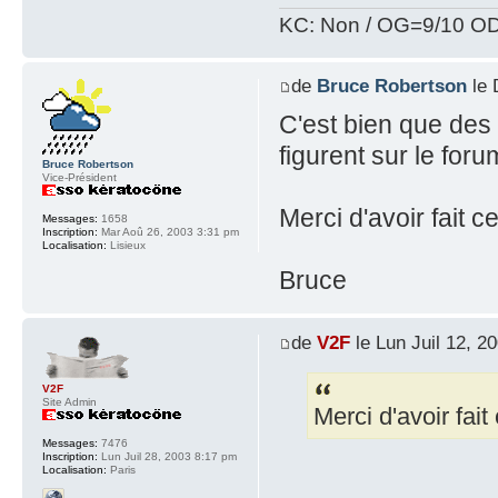
KC: Non / OG=9/10 OD
de
Bruce Robertson
le 
C'est bien que des
figurent sur le foru
Bruce Robertson
Vice-Président
Merci d'avoir fait ce
Messages:
1658
Inscription:
Mar Aoû 26, 2003 3:31 pm
Localisation:
Lisieux
Bruce
de
V2F
le Lun Juil 12, 2
V2F
Site Admin
Merci d'avoir fait 
Messages:
7476
Inscription:
Lun Juil 28, 2003 8:17 pm
Localisation:
Paris