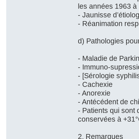
les années 1963 à
- Jaunisse d’étiolo
- Réanimation resp
d) Pathologies pour
- Maladie de Parki
- Immuno-supressi
- [Sérologie syphili
- Cachexie
- Anorexie
- Antécédent de chi
- Patients qui sont
conservées à +31
2. Remarques