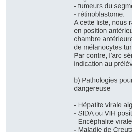
- tumeurs du segme
- rétinoblastome.
A cette liste, nous 
en position antéri
chambre antérieure
de mélanocytes tu
Par contre, l’arc s
indication au prél
b) Pathologies pour
dangereuse
- Hépatite virale ai
- SIDA ou VIH posit
- Encéphalite viral
- Maladie de Creut