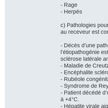
- Rage
- Herpès
c) Pathologies pou
au receveur est c
- Décès d’une path
l’étiopathogénie e
sclérose latérale 
- Maladie de Creut
- Encéphalite sclé
- Rubéole congénit
- Syndrome de Re
- Patient décédé d
à +4°C.
- Hépatite virale ai