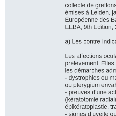
collecte de greffo
émises à Leiden, j
Européenne des Ba
EEBA, 9th Edition, 
a) Les contre-indic
Les affections ocul
prélèvement. Elles
les démarches admi
- dystrophies ou m
ou pterygium envahi
- preuves d’une act
(kératotomie radiai
épikératoplastie, t
- signes d’uvéite ou