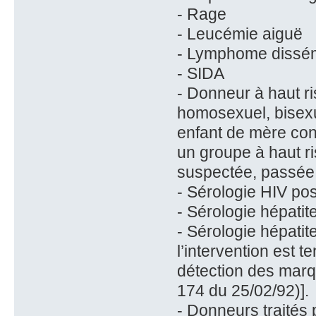
- Rage
- Leucémie aiguë
- Lymphome dissém
- SIDA
- Donneur à haut ri
homosexuel, bisexu
enfant de mère con
un groupe à haut ri
suspectée, passée 
- Sérologie HIV posi
- Sérologie hépatit
- Sérologie hépati
l’intervention est 
détection des marqu
174 du 25/02/92)].
- Donneurs traités