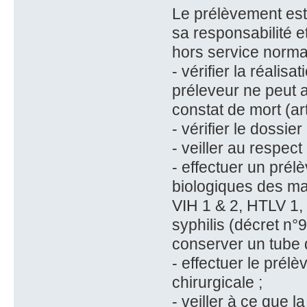
Le prélèvement est
sa responsabilité e
hors service normal.
- vérifier la réalis
préleveur ne peut ap
constat de mort (art
- vérifier le dossie
- veiller au respec
- effectuer un pré
biologiques des mal
VIH 1 & 2, HTLV 1, v
syphilis (décret n
conserver un tube 
- effectuer le prél
chirurgicale ;
- veiller à ce que l