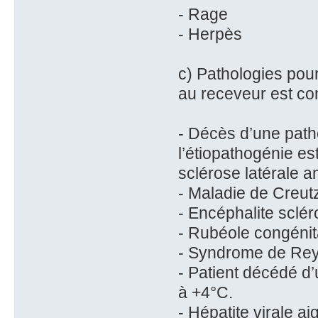
- Rage
- Herpès
c) Pathologies pou
au receveur est c
- Décès d’une path
l’étiopathogénie e
sclérose latérale 
- Maladie de Creut
- Encéphalite sclé
- Rubéole congénit
- Syndrome de Re
- Patient décédé d
à +4°C.
- Hépatite virale ai