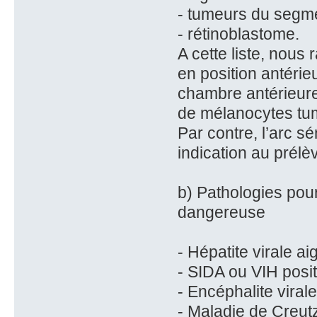
- tumeurs du segme
- rétinoblastome.
A cette liste, nous 
en position antéri
chambre antérieure
de mélanocytes tu
Par contre, l’arc s
indication au prél
b) Pathologies pour
dangereuse
- Hépatite virale ai
- SIDA ou VIH posit
- Encéphalite viral
- Maladie de Creut