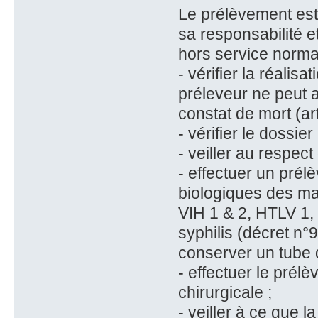
Le prélèvement est
sa responsabilité e
hors service normal.
- vérifier la réalis
préleveur ne peut ap
constat de mort (art
- vérifier le dossie
- veiller au respec
- effectuer un pré
biologiques des mal
VIH 1 & 2, HTLV 1, v
syphilis (décret n
conserver un tube 
- effectuer le prél
chirurgicale ;
- veiller à ce que l