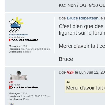
KC: Non / OG=9/10 OD
de
Bruce Robertson
le 
C'est bien que des
figurent sur le foru
Bruce Robertson
Vice-Président
Merci d'avoir fait ce
Messages:
1658
Inscription:
Mar Aoû 26, 2003 3:31 pm
Localisation:
Lisieux
Bruce
de
V2F
le Lun Juil 12, 2
V2F
Site Admin
Merci d'avoir fait 
Messages:
7476
Inscription:
Lun Juil 28, 2003 8:17 pm
Localisation:
Paris