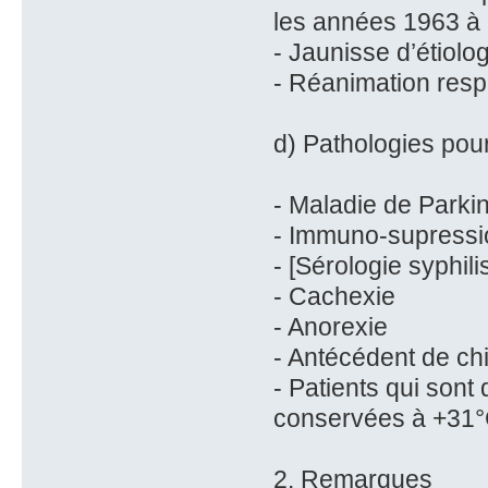
les années 1963 à
- Jaunisse d’étiolo
- Réanimation resp
d) Pathologies pour
- Maladie de Parki
- Immuno-supressi
- [Sérologie syphili
- Cachexie
- Anorexie
- Antécédent de chi
- Patients qui sont
conservées à +31
2. Remarques