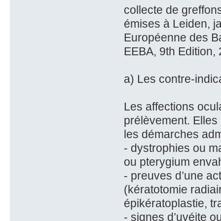
collecte de greffo
émises à Leiden, j
Européenne des Ba
EEBA, 9th Edition, 
a) Les contre-indic
Les affections ocul
prélèvement. Elles
les démarches admi
- dystrophies ou m
ou pterygium envahi
- preuves d’une act
(kératotomie radiai
épikératoplastie, t
- signes d’uvéite ou