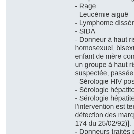
- Rage
- Leucémie aiguë
- Lymphome dissém
- SIDA
- Donneur à haut ri
homosexuel, bisexu
enfant de mère con
un groupe à haut ri
suspectée, passée 
- Sérologie HIV posi
- Sérologie hépatit
- Sérologie hépati
l’intervention est 
détection des marqu
174 du 25/02/92)].
- Donneurs traités