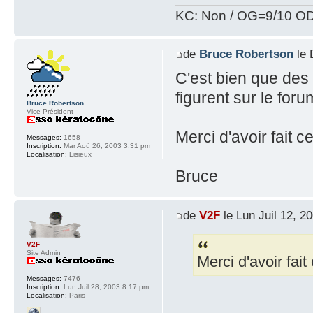
KC: Non / OG=9/10 OD
de
Bruce Robertson
le 
C'est bien que des
figurent sur le foru
Bruce Robertson
Vice-Président
Merci d'avoir fait ce
Messages:
1658
Inscription:
Mar Aoû 26, 2003 3:31 pm
Localisation:
Lisieux
Bruce
de
V2F
le Lun Juil 12, 2
V2F
Site Admin
Merci d'avoir fait 
Messages:
7476
Inscription:
Lun Juil 28, 2003 8:17 pm
Localisation:
Paris