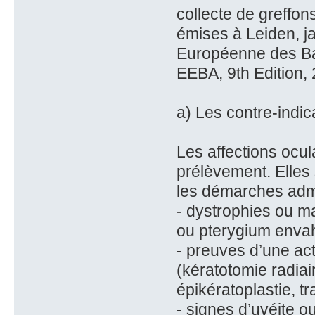
collecte de greffo
émises à Leiden, j
Européenne des Ba
EEBA, 9th Edition, 
a) Les contre-indic
Les affections ocul
prélèvement. Elles
les démarches admi
- dystrophies ou m
ou pterygium envahi
- preuves d’une act
(kératotomie radiai
épikératoplastie, t
- signes d’uvéite ou