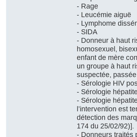
- Rage
- Leucémie aiguë
- Lymphome dissém
- SIDA
- Donneur à haut ri
homosexuel, bisexu
enfant de mère con
un groupe à haut ri
suspectée, passée 
- Sérologie HIV posi
- Sérologie hépatit
- Sérologie hépati
l’intervention est 
détection des marqu
174 du 25/02/92)].
- Donneurs traités