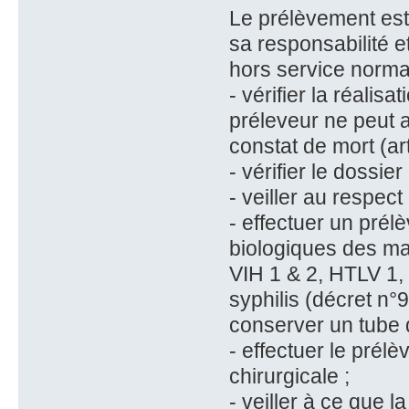
Le prélèvement est
sa responsabilité e
hors service normal.
- vérifier la réalis
préleveur ne peut ap
constat de mort (art
- vérifier le dossie
- veiller au respec
- effectuer un pré
biologiques des mal
VIH 1 & 2, HTLV 1, v
syphilis (décret n
conserver un tube 
- effectuer le prél
chirurgicale ;
- veiller à ce que l