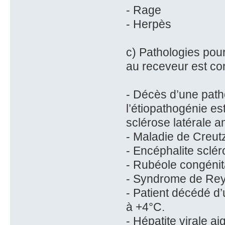
- Rage
- Herpès
c) Pathologies pou
au receveur est c
- Décès d’une path
l’étiopathogénie e
sclérose latérale 
- Maladie de Creut
- Encéphalite sclé
- Rubéole congénit
- Syndrome de Re
- Patient décédé d
à +4°C.
- Hépatite virale ai