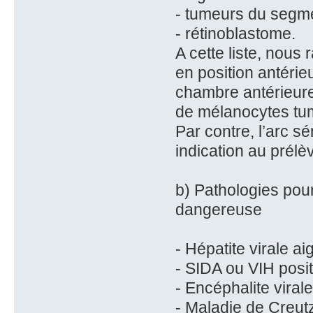
- tumeurs du segme
- rétinoblastome.
A cette liste, nous 
en position antéri
chambre antérieure
de mélanocytes tu
Par contre, l’arc s
indication au prél
b) Pathologies pour
dangereuse
- Hépatite virale ai
- SIDA ou VIH posit
- Encéphalite viral
- Maladie de Creut