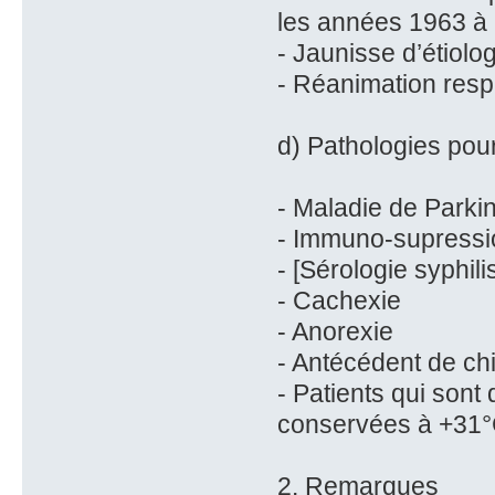
les années 1963 à
- Jaunisse d’étiolo
- Réanimation resp
d) Pathologies pour
- Maladie de Parki
- Immuno-supressi
- [Sérologie syphili
- Cachexie
- Anorexie
- Antécédent de chi
- Patients qui sont
conservées à +31
2. Remarques