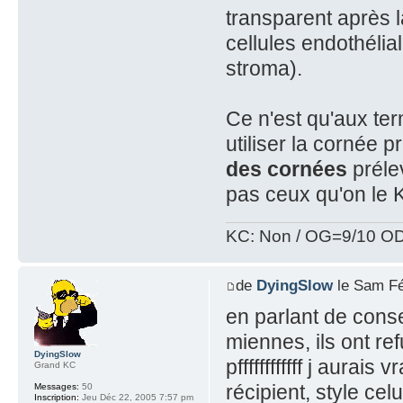
transparent après 
cellules endothéli
stroma).
Ce n'est qu'aux ter
utiliser la cornée 
des cornées
prélev
pas ceux qu'on le 
KC: Non / OG=9/10 OD
de
DyingSlow
le Sam Fé
en parlant de conse
miennes, ils ont ref
DyingSlow
pffffffffffff j aurai
Grand KC
récipient, style cel
Messages:
50
Inscription:
Jeu Déc 22, 2005 7:57 pm