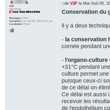
de
V2F
le Mar Aoû 05, 2
V2F
Site Admin
Conservation du 
Messages:
7476
Inscription:
Lun Juil 28, 2003 8:17 pm
Il y a deux techniq
Localisation:
Paris
-
la conservation
cornée pendant une
-
l'organo-culture
+31°C pendant une 
culture permet une 
puisque ceux-ci son
de ce délai on élim
Ce délai est aussi 
recevoir les résult
de l'endothélium co