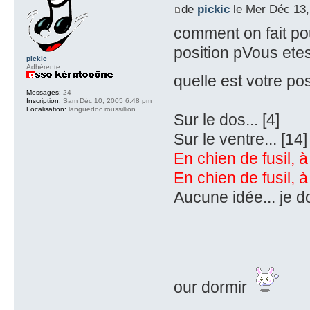
de
pickic
le Mer Déc 13,
comment on fait p
position pVous etes
pickic
Adhérente
quelle est votre po
Messages:
24
Inscription:
Sam Déc 10, 2005 6:48 pm
Localisation:
languedoc roussillion
Sur le dos... [4]
Sur le ventre... [14]
En chien de fusil, 
En chien de fusil, à 
Aucune idée... je d
our dormir