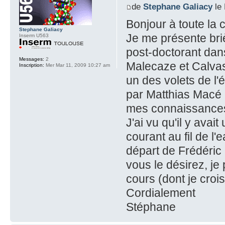
de
Stephane Galiacy
le 
Bonjour à toute l
Stephane Galiacy
Je me présente bri
Inserm U563
post-doctorant dans
Messages:
2
Malecaze et Calvas.
Inscription:
Mer Mar 11, 2009 10:27 am
un des volets de l
par Matthias Macé m
mes connaissances 
J'ai vu qu'il y ava
courant au fil de l
départ de Frédéric L
vous le désirez, je
cours (dont je croi
Cordialement
Stéphane