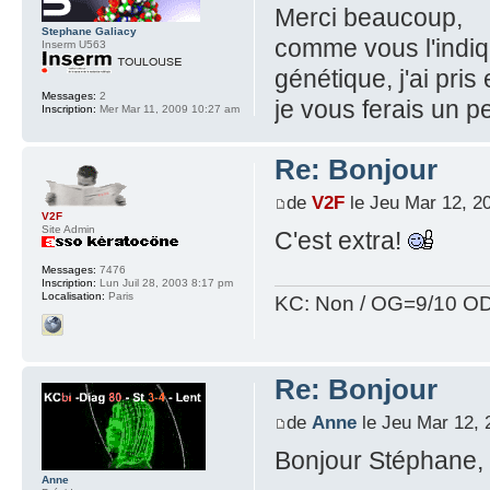
Merci beaucoup,
Stephane Galiacy
comme vous l'indiq
Inserm U563
génétique, j'ai pri
Messages:
2
je vous ferais un p
Inscription:
Mer Mar 11, 2009 10:27 am
Re: Bonjour
de
V2F
le Jeu Mar 12, 2
V2F
Site Admin
C'est extra!
Messages:
7476
Inscription:
Lun Juil 28, 2003 8:17 pm
Localisation:
Paris
KC: Non / OG=9/10 OD
Re: Bonjour
de
Anne
le Jeu Mar 12, 
Bonjour Stéphane,
Anne