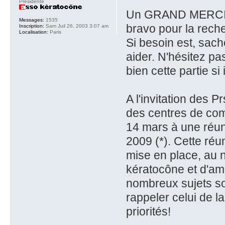
Présidente
Un GRAND MERCI po
Messages:
1535
bravo pour la rec
Inscription:
Sam Juil 26, 2003 3:07 am
Localisation:
Paris
Si besoin est, sac
aider. N'hésitez p
bien cette partie s
A l'invitation des 
des centres de com
14 mars à une réu
2009 (*). Cette réun
mise en place, au n
kératocône et d'amé
nombreux sujets so
rappeler celui de l
priorités!