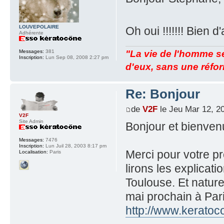
LOUVEPOLAIRE
Oh oui !!!!!!! Bien
Adhérente
Messages:
381
"La vie de l'homme s
Inscription:
Lun Sep 08, 2008 2:27 pm
d'eux, sans une réfo
Re: Bonjour
de
V2F
le Jeu Mar 12, 2
V2F
Site Admin
Bonjour et bienven
Messages:
7476
Inscription:
Lun Juil 28, 2003 8:17 pm
Merci pour votre pr
Localisation:
Paris
lirons les explica
Toulouse. Et nature
mai prochain à Pari
http://www.keratoc