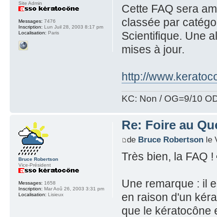
Site Admin
Cette FAQ sera amé
classée par catég
Messages:
7476
Inscription:
Lun Juil 28, 2003 8:17 pm
Scientifique. Une al
Localisation:
Paris
mises à jour.
http://www.keratoco
KC: Non / OG=9/10 OD
Re: Foire au Qu
de
Bruce Robertson
le 
Très bien, la FAQ !
Bruce Robertson
Vice-Président
Une remarque : il e
Messages:
1658
Inscription:
Mar Aoû 26, 2003 3:31 pm
en raison d'un kéra
Localisation:
Lisieux
que le kératocône 