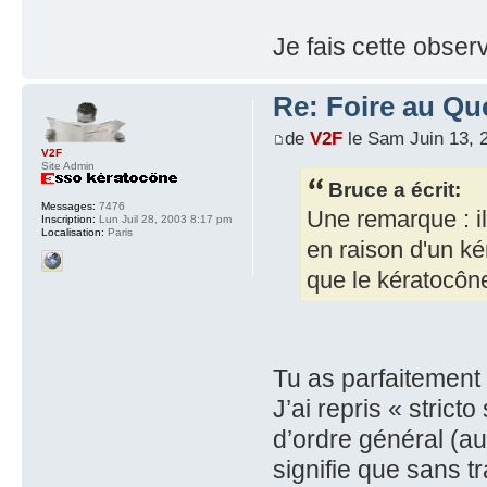
Je fais cette obse
Re: Foire au Qu
de
V2F
le Sam Juin 13, 
V2F
Site Admin
Bruce a écrit:
Messages:
7476
Une remarque : il
Inscription:
Lun Juil 28, 2003 8:17 pm
Localisation:
Paris
en raison d'un ké
que le kératocôn
Tu as parfaitement 
J’ai repris « stric
d’ordre général (a
signifie que sans t