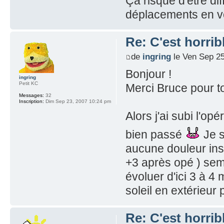
Ça risque d'être diff
déplacements en voi
Re: C'est horribl
de
ingring
le Ven Sep 25
Bonjour !
ingring
Petit KC
Merci Bruce pour to
Messages:
32
Inscription:
Dim Sep 23, 2007 10:24 pm
Alors j'ai subi l'op
bien passé
Je s
aucune douleur insu
+3 après opé ) sem
évoluer d'ici 3 à 4 
soleil en extérieur p
Re: C'est horribl