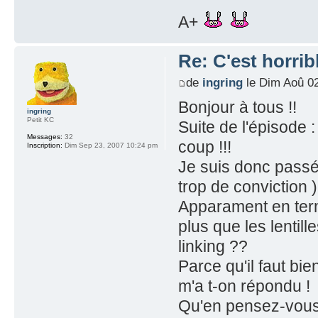
A+
Re: C'est horribl
de
ingring
le Dim Aoû 02
Bonjour à tous !!
ingring
Petit KC
Suite de l'épisode
Messages:
32
coup !!!
Inscription:
Dim Sep 23, 2007 10:24 pm
Je suis donc passé
trop de conviction )
Apparament en term
plus que les lentil
linking ??
Parce qu'il faut b
m'a t-on répondu !
Qu'en pensez-vou