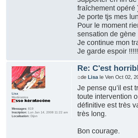
fraîchement opéré 
Je porte tjs mes lun
Pour le moment rien
sensation de gène 
Je continue mon tr
Je garde espoir !!!!!!
Re: C'est horribl
de
Lisa
le Ven Oct 02, 2
Je pense qu’il est t
Lisa
toute intervention 
Modératrice
définitive est très 
Messages:
819
très long.
Inscription:
Lun Jan 14, 2008 11:22 am
Localisation:
Dijon
Bon courage.