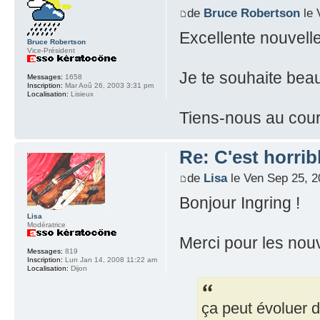
de
Bruce Robertson
le 
Excellente nouvell
Bruce Robertson
Vice-Président
Je te souhaite beau
Messages:
1658
Inscription:
Mar Aoû 26, 2003 3:31 pm
Localisation:
Lisieux
Tiens-nous au cour
Re: C'est horribl
de
Lisa
le Ven Sep 25, 
Bonjour Ingring !
Lisa
Modératrice
Merci pour les nouve
Messages:
819
Inscription:
Lun Jan 14, 2008 11:22 am
Localisation:
Dijon
ça peut évoluer d