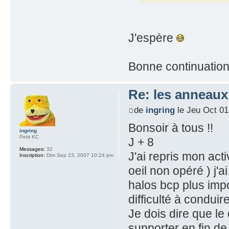
J'espère
Bonne continuation 
Re: les anneaux
de
ingring
le Jeu Oct 01
Bonsoir à tous !!
ingring
Petit KC
J + 8
Messages:
32
J'ai repris mon acti
Inscription:
Dim Sep 23, 2007 10:24 pm
oeil non opéré ) j'a
halos bcp plus imp
difficulté à conduire
Je dois dire que le 
supporter en fin de 