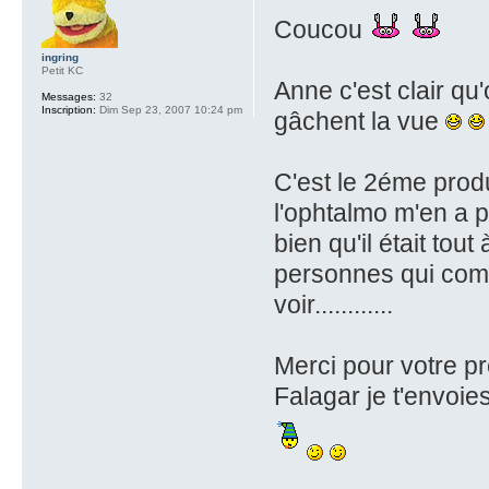
Coucou
ingring
Petit KC
Anne c'est clair qu
Messages:
32
Inscription:
Dim Sep 23, 2007 10:24 pm
gâchent la vue
C'est le 2éme pro
l'ophtalmo m'en a p
bien qu'il était tout
personnes qui com
voir............
Merci pour votre p
Falagar je t'envoie