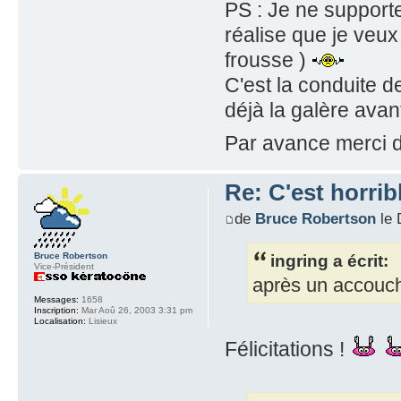
PS : Je ne supporte
réalise que je veux
frousse )
C'est la conduite de
déjà la galère avan
Par avance merci d
Re: C'est horribl
de
Bruce Robertson
le 
Bruce Robertson
ingring a écrit:
Vice-Président
après un accouc
Messages:
1658
Inscription:
Mar Aoû 26, 2003 3:31 pm
Localisation:
Lisieux
Félicitations !