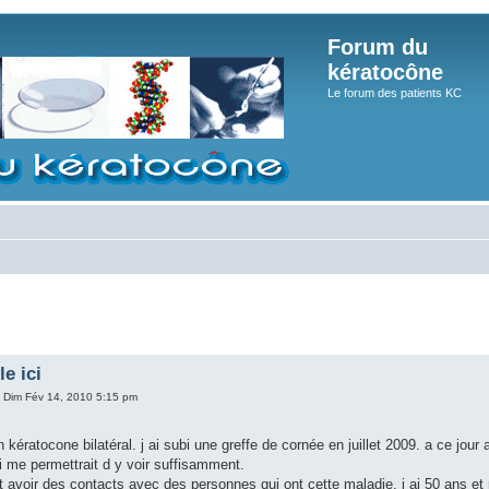
Forum du
kératocône
Le forum des patients KC
le ici
 Dim Fév 14, 2010 5:15 pm
un kératocone bilatéral. j ai subi une greffe de cornée en juillet 2009. a ce jo
qui me permettrait d y voir suffisamment.
t avoir des contacts avec des personnes qui ont cette maladie. j ai 50 ans et ne