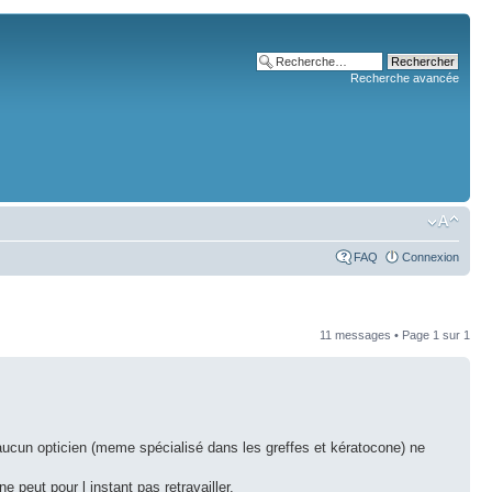
Recherche avancée
FAQ
Connexion
11 messages • Page
1
sur
1
ur aucun opticien (meme spécialisé dans les greffes et kératocone) ne
 peut pour l instant pas retravailler.