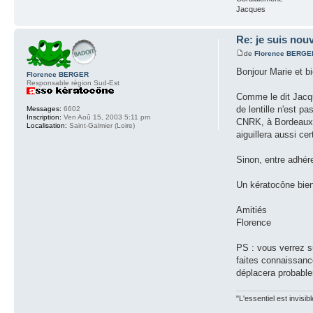
Jacques
Re: je suis nouv
de
Florence BERGE
Bonjour Marie et b
Florence BERGER
Responsable région Sud-Est
Comme le dit Jacqu
de lentille n'est p
Messages:
6602
Inscription:
Ven Aoû 15, 2003 5:11 pm
CNRK, à Bordeaux ou
Localisation:
Saint-Galmier (Loire)
aiguillera aussi c
Sinon, entre adhér
Un kératocône bien
Amitiés
Florence
PS : vous verrez su
faites connaissanc
déplacera probabl
"L'essentiel est invisi