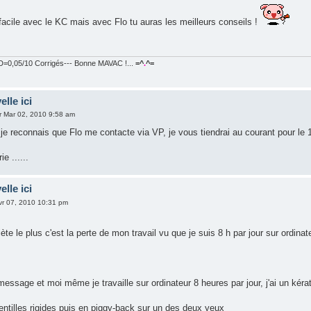
facile avec le KC mais avec Flo tu auras les meilleurs conseils !
=0,05/10 Corrigés--- Bonne MAVAC !...
=^
.
^=
elle ici
r Mar 02, 2010 9:58 am
e reconnais que Flo me contacte via VP, je vous tiendrai au courant pour le 1
e ......
elle ici
vr 07, 2010 10:31 pm
ète le plus c'est la perte de mon travail vu que je suis 8 h par jour sur ordinat
 message et moi même je travaille sur ordinateur 8 heures par jour, j'ai un ké
lentilles rigides puis en piggy-back sur un des deux yeux