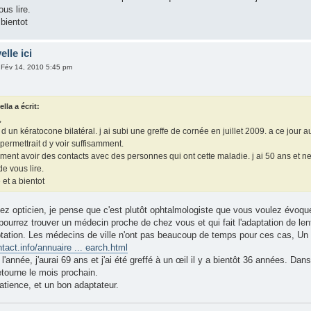
ous lire.
bientot
elle ici
 Fév 14, 2010 5:45 pm
la a écrit:
,
e d un kératocone bilatéral. j ai subi une greffe de cornée en juillet 2009. a ce jou
 permettrait d y voir suffisamment.
ement avoir des contacts avec des personnes qui ont cette maladie. j ai 50 ans et ne p
de vous lire.
et a bientot
ez opticien, je pense que c'est plutôt ophtalmologiste que vous voulez évoque
pourrez trouver un médecin proche de chez vous et qui fait l'adaptation de l
ptation. Les médecins de ville n'ont pas beaucoup de temps pour ces cas, Un c
ntact.info/annuaire ... earch.html
'année, j'aurai 69 ans et j'ai été greffé à un œil il y a bientôt 36 années. Dans
retourne le mois prochain.
 patience, et un bon adaptateur.