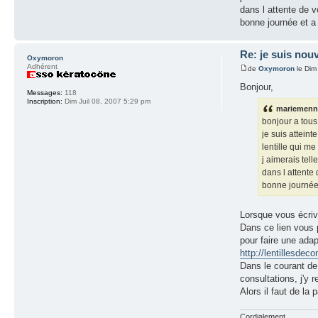
dans l attente de v
bonne journée et a 
Re: je suis nouv
Oxymoron
Adhérent
de
Oxymoron
le Dim
Bonjour,
Messages:
118
Inscription:
Dim Juil 08, 2007 5:29 pm
mariemennel
bonjour a tous
je suis atteint
lentille qui me
j aimerais tell
dans l attente 
bonne journée 
Lorsque vous écriv
Dans ce lien vous 
pour faire une ada
http://lentillesdeco
Dans le courant de l
consultations, j'y 
Alors il faut de la
Cordialement.