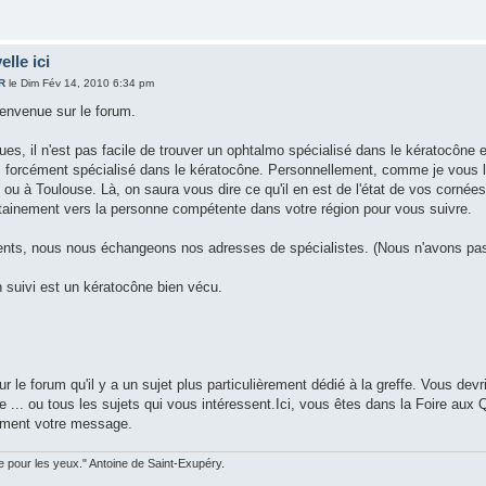
elle ici
R
le Dim Fév 14, 2010 6:34 pm
ienvenue sur le forum.
es, il n'est pas facile de trouver un ophtalmo spécialisé dans le kératocône e
as forcément spécialisé dans le kératocône. Personnellement, comme je vous l'ai
 à Toulouse. Là, on saura vous dire ce qu'il en est de l'état de vos cornées e
ertainement vers la personne compétente dans votre région pour vous suivre.
ents, nous nous échangeons nos adresses de spécialistes. (Nous n'avons pas le
 suivi est un kératocône bien vécu.
r le forum qu'il y a un sujet plus particulièrement dédié à la greffe. Vous dev
e ... ou tous les sujets qui vous intéressent.Ici, vous êtes dans la Foire au
ement votre message.
ble pour les yeux." Antoine de Saint-Exupéry.