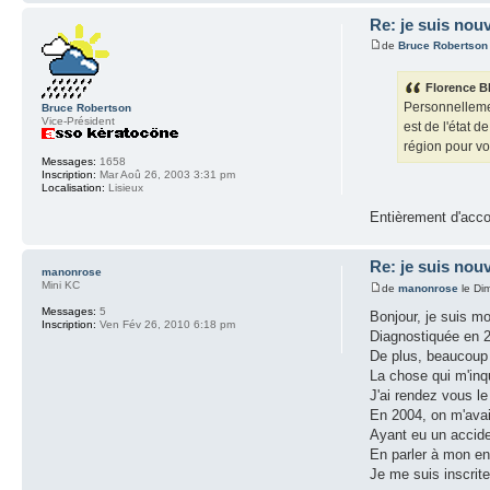
Re: je suis nouv
de
Bruce Robertson
Florence B
Personnellemen
Bruce Robertson
Vice-Président
est de l'état 
région pour vo
Messages:
1658
Inscription:
Mar Aoû 26, 2003 3:31 pm
Localisation:
Lisieux
Entièrement d'acc
Re: je suis nouv
manonrose
Mini KC
de
manonrose
le Di
Messages:
5
Bonjour, je suis m
Inscription:
Ven Fév 26, 2010 6:18 pm
Diagnostiquée en 2
De plus, beaucoup 
La chose qui m'inqu
J'ai rendez vous l
En 2004, on m'avai
Ayant eu un acciden
En parler à mon ent
Je me suis inscrit