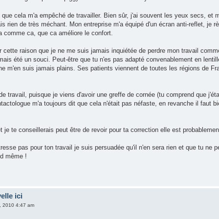
 que cela m'a empêché de travailler. Bien sûr, j'ai souvent les yeux secs, et 
 rien de très méchant. Mon entreprise m'a équipé d'un écran anti-reflet, je règ
a comme ca, que ca améliore le confort.
ur cette raison que je ne me suis jamais inquiétée de perdre mon travail comm
amais été un souci. Peut-être que tu n'es pas adapté convenablement en lentil
ne m'en suis jamais plains. Ses patients viennent de toutes les régions de Fran
 de travail, puisque je viens d'avoir une greffe de cornée (tu comprend que j'éta
ntactologue m'a toujours dit que cela n'était pas néfaste, en revanche il faut bi
et je te conseillerais peut être de revoir pour ta correction elle est probableme
resse pas pour ton travail je suis persuadée qu'il n'en sera rien et que tu ne p
and même !
elle ici
9, 2010 4:47 am