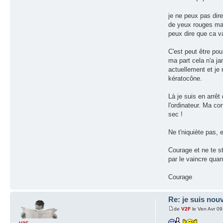
je ne peux pas dire
de yeux rouges mais
peux dire que ca v
C'est peut être po
ma part cela n'a j
actuellement et je 
kératocône.
Là je suis en arrêt
l'ordinateur. Ma co
sec !
Ne t'niquiète pas, 
Courage et ne te st
par le vaincre qu
Courage
Re: je suis nouv
de
V2F
le Ven Avr 0