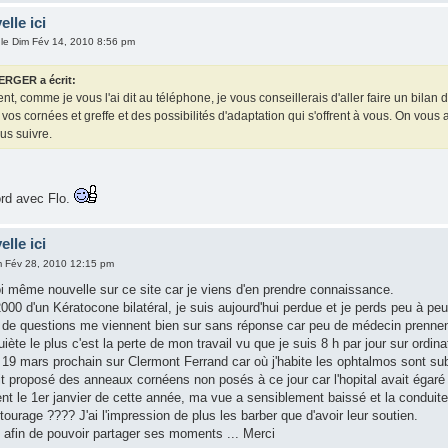
elle ici
le Dim Fév 14, 2010 8:56 pm
ERGER a écrit:
t, comme je vous l'ai dit au téléphone, je vous conseillerais d'aller faire un bila
de vos cornées et greffe et des possibilités d'adaptation qui s'offrent à vous. On vo
us suivre.
ord avec Flo.
elle ici
m Fév 28, 2010 12:15 pm
oi même nouvelle sur ce site car je viens d'en prendre connaissance.
000 d'un Kératocone bilatéral, je suis aujourd'hui perdue et je perds peu à pe
de questions me viennent bien sur sans réponse car peu de médecin prennen
iète le plus c'est la perte de mon travail vu que je suis 8 h par jour sur ordina
e 19 mars prochain sur Clermont Ferrand car où j'habite les ophtalmos sont su
t proposé des anneaux cornéens non posés à ce jour car l'hopital avait égaré 
t le 1er janvier de cette année, ma vue a sensiblement baissé et la conduite m'
ourage ???? J'ai l'impression de plus les barber que d'avoir leur soutien.
e afin de pouvoir partager ses moments ... Merci