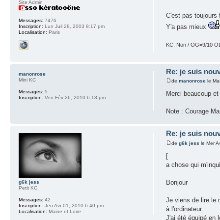
Site Admin
C'est pas toujours 
Messages:
7476
Y'a pas mieux
Inscription:
Lun Juil 28, 2003 8:17 pm
Localisation:
Paris
KC: Non / OG=9/10 OD
Re: je suis nouv
manonrose
Mini KC
de
manonrose
le Ma
Messages:
5
Merci beaucoup et j
Inscription:
Ven Fév 26, 2010 6:18 pm
Note : Courage Mari
Re: je suis nouv
de
g6k jess
le Mer A
[
a chose qui m'inqui
Bonjour
g6k jess
Petit KC
Je viens de lire le
Messages:
42
Inscription:
Jeu Avr 01, 2010 6:40 pm
à l'ordinateur.
Localisation:
Maine et Loire
J'ai été équipé en 