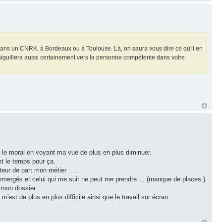
n dans un CNRK, à Bordeaux ou à Toulouse. Là, on saura vous dire ce qu'il en
us aiguillera aussi certainement vers la personne compétente dans votre
u le moral en voyant ma vue de plus en plus diminuer.
t le temps pour ça.
teur de part mon métier .....
bmergés et celui qui me suit ne peut me prendre.... (manque de places )
mon dossier .....
est de plus en plus difficile ainsi que le travail sur écran.