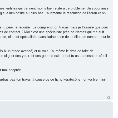
mes lentilles qui tiennent moins bien suite à ce problème. Un souci aussi
le la luminosité au plus bas, j'augmente la résolution de l'écran et on
e tu peux le redouter. Je comprend ton tracas mais je t'assure que pour
les de contact ? Moi c'est une spécialiste près de Nantes qui me suit
ce, elle est spécialisée dans l'adaptation de lentilles de contact pour le
is à un stade avancé) et tu vois, j'ai même le droit de faire de
en cligner des yeux, et des gouttes existent si tu as la sensation d'oeil
nt mal adaptée...
erdras pas ton travail à cause de ce fichu kératocône ! on va bien finir