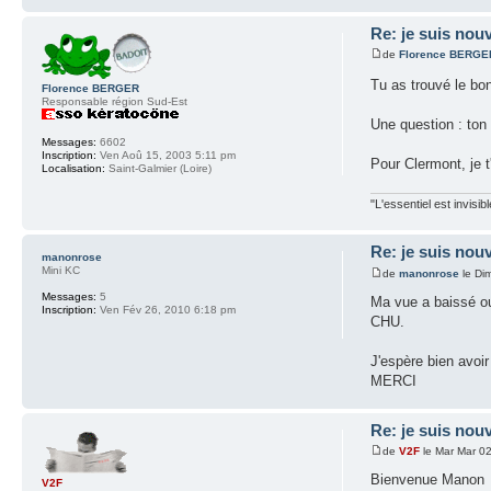
Re: je suis nouv
de
Florence BERGE
Tu as trouvé le bon
Florence BERGER
Responsable région Sud-Est
Une question : ton 
Messages:
6602
Inscription:
Ven Aoû 15, 2003 5:11 pm
Pour Clermont, je 
Localisation:
Saint-Galmier (Loire)
"L'essentiel est invisi
Re: je suis nouv
manonrose
Mini KC
de
manonrose
le Di
Messages:
5
Ma vue a baissé ou
Inscription:
Ven Fév 26, 2010 6:18 pm
CHU.
J'espère bien avoir
MERCI
Re: je suis nouv
de
V2F
le Mar Mar 0
Bienvenue Manon
V2F