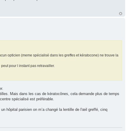
r aucun opticien (meme spécialisé dans les greffes et kératocone) ne trouve la
eut pour l instant pas retravailler.
r.
entilles. Mais dans les cas de kératocônes, cela demande plus de temps
entre spécialisé est préférable.
 un hôpital parisien on m’a changé la lentille de l'œil greffé, cinq