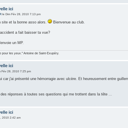
elle ici
R
le Dim Fév 28, 2010 7:13 pm
 site et la bonne asso alors.
Bienvenue au club.
accident a fait baisser ta vue?
t'envoie un MP.
ble pour les yeux." Antoine de Saint-Exupéry.
elle ici
m Fév 28, 2010 7:25 pm
i car j'ai présenté une hémorragie avec ulcère. Et heureusement entre guillem
 des réponses à toutes ses questions qui me trottent dans la tête ...
elle ici
2, 2010 2:42 am