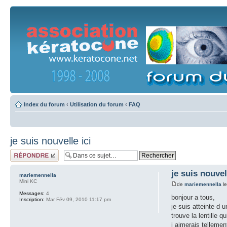
Index du forum
‹
Utilisation du forum
‹
FAQ
je suis nouvelle ici
Répondre
je suis nouvel
mariemennella
Mini KC
de
mariemennella
le
Messages:
4
bonjour a tous,
Inscription:
Mar Fév 09, 2010 11:17 pm
je suis atteinte d 
trouve la lentille 
j aimerais tellemen