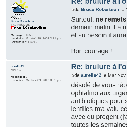
Re: brulure à l'o
de
Bruce Robertson
le 
Surtout,
ne remets 
Bruce Robertson
Vice-Président
demain matin. Le m
et au besoin il aur
Messages:
1658
Inscription:
Mar Aoû 26, 2003 3:31 pm
Localisation:
Lisieux
Bon courage !
Re: brulure à l'o
aurelie42
Mini KC
de
aurelie42
le Mar Nov 
Messages:
3
Inscription:
Mer Nov 03, 2010 8:35 pm
désolé de vous rép
ophtalmo aux urgenc
antibiotiques pour
lentilles m'a valu c
avec du progent (j'a
toutes les semaines