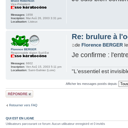
Bruce Robertson
Vice-Président
Messages:
1658
Inscription:
Mar Aoû 26, 2003 3:31 pm
Localisation:
Lisieux
Re: brulure à l'o
de
Florence BERGER
le
Florence BERGER
Responsable région Sud-Est
Je confirme : l'entr
Messages:
6602
Inscription:
Ven Aoû 15, 2003 5:11 pm
"L'essentiel est invisi
Localisation:
Saint-Galmier (Loire)
Afficher les messages postés depuis:
Répondre
Retourner vers FAQ
QUI EST EN LIGNE
Utilisateurs parcourant ce forum: Aucun utilisateur enregistré et 0 invités