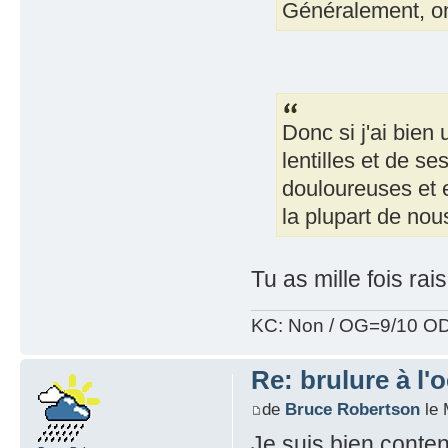
Généralement, on 
Donc si j'ai bien
lentilles et de se
douloureuses et e
la plupart de nou
Tu as mille fois ra
KC: Non / OG=9/10 OD
Re: brulure à l'o
de
Bruce Robertson
le 
Je suis bien content