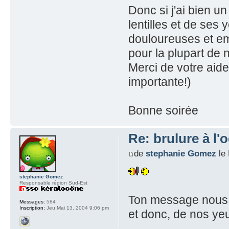
Donc si j'ai bien u
lentilles et de ses 
douloureuses et emp
pour la plupart de 
Merci de votre aide 
importante!)
Bonne soirée
Re: brulure à l'o
de
stephanie Gomez
le 
stephanie Gomez
Responsable région Sud-Est
Ton message nous r
Messages:
584
Inscription:
Jeu Mai 13, 2004 9:06 pm
et donc, de nos yeu