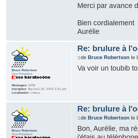
Merci par avance d
Bien cordialement
Aurélie
Re: brulure à l'o
de
Bruce Robertson
le 
Va voir un toubib to
Bruce Robertson
Vice-Président
Messages:
1658
Inscription:
Mar Aoû 26, 2003 3:31 pm
Localisation:
Lisieux
Re: brulure à l'o
de
Bruce Robertson
le 
Bon, Aurélie, ma ré
Bruce Robertson
Vice-Président
j'étais au télépho