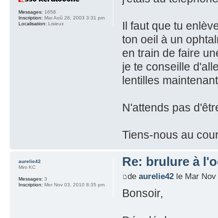
Messages:
1658
Inscription:
Mar Aoû 26, 2003 3:31 pm
Il faut que tu enlè
Localisation:
Lisieux
ton oeil à un ophta
en train de faire u
je te conseille d'al
lentilles maintenant
N'attends pas d'êt
Tiens-nous au cour
Re: brulure à l'o
aurelie42
Mini KC
de
aurelie42
le Mar Nov 
Messages:
3
Inscription:
Mer Nov 03, 2010 8:35 pm
Bonsoir,