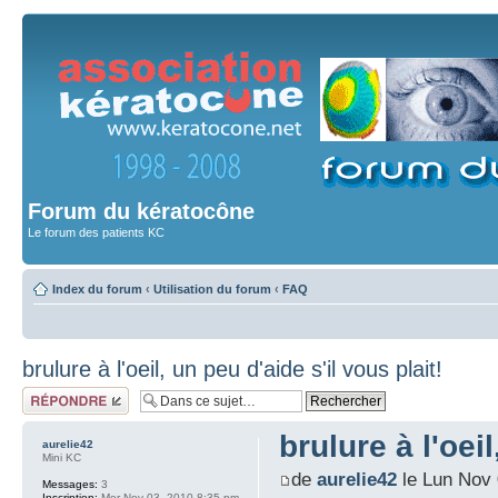
Forum du kératocône
Le forum des patients KC
Index du forum
‹
Utilisation du forum
‹
FAQ
brulure à l'oeil, un peu d'aide s'il vous plait!
Répondre
brulure à l'oeil
aurelie42
Mini KC
de
aurelie42
le Lun Nov 
Messages:
3
Inscription:
Mer Nov 03, 2010 8:35 pm