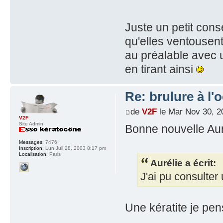
Juste un petit conse
qu'elles ventousent 
au préalable avec 
en tirant ainsi
Re: brulure à l'o
de
V2F
le Mar Nov 30, 2
V2F
Site Admin
Bonne nouvelle Aur
Messages:
7476
Inscription:
Lun Juil 28, 2003 8:17 pm
Localisation:
Paris
Aurélie a écrit:
J'ai pu consulter
Une kératite je pe