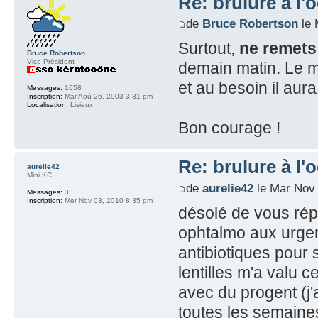
Re: brulure à l'o
de
Bruce Robertson
le 
Surtout,
ne remets 
Bruce Robertson
Vice-Président
demain matin. Le m
et au besoin il aur
Messages:
1658
Inscription:
Mar Aoû 26, 2003 3:31 pm
Localisation:
Lisieux
Bon courage !
Re: brulure à l'o
aurelie42
Mini KC
de
aurelie42
le Mar Nov 
Messages:
3
Inscription:
Mer Nov 03, 2010 8:35 pm
désolé de vous rép
ophtalmo aux urgenc
antibiotiques pour
lentilles m'a valu c
avec du progent (j'a
toutes les semaines