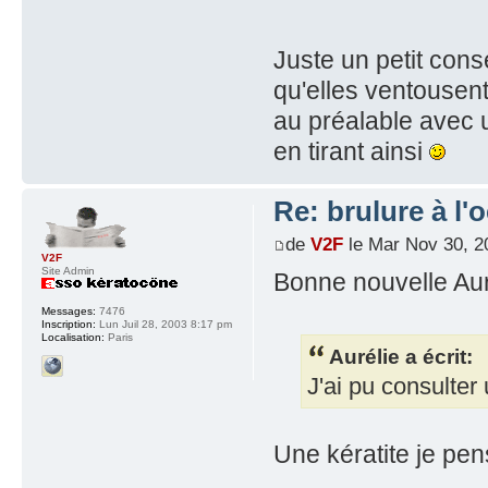
Juste un petit conse
qu'elles ventousent 
au préalable avec 
en tirant ainsi
Re: brulure à l'o
de
V2F
le Mar Nov 30, 2
V2F
Site Admin
Bonne nouvelle Aur
Messages:
7476
Inscription:
Lun Juil 28, 2003 8:17 pm
Localisation:
Paris
Aurélie a écrit:
J'ai pu consulter
Une kératite je pe