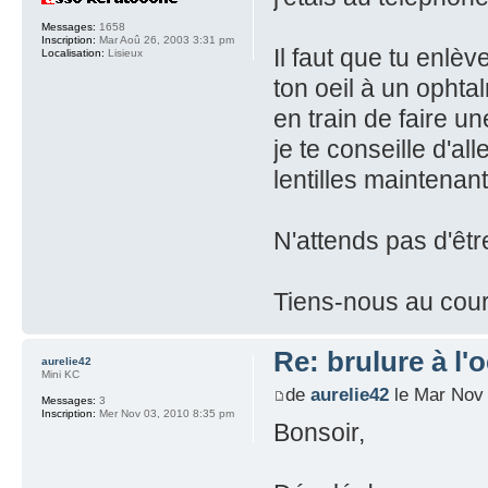
Messages:
1658
Inscription:
Mar Aoû 26, 2003 3:31 pm
Il faut que tu enlè
Localisation:
Lisieux
ton oeil à un ophta
en train de faire u
je te conseille d'al
lentilles maintenant
N'attends pas d'êt
Tiens-nous au cour
Re: brulure à l'o
aurelie42
Mini KC
de
aurelie42
le Mar Nov 
Messages:
3
Inscription:
Mer Nov 03, 2010 8:35 pm
Bonsoir,