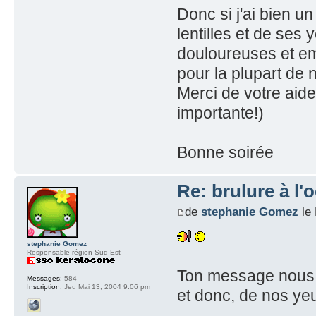
Donc si j'ai bien u
lentilles et de ses 
douloureuses et emp
pour la plupart de 
Merci de votre aide 
importante!)
Bonne soirée
Re: brulure à l'o
de
stephanie Gomez
le 
stephanie Gomez
Responsable région Sud-Est
Ton message nous r
Messages:
584
Inscription:
Jeu Mai 13, 2004 9:06 pm
et donc, de nos yeu