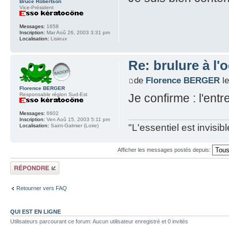
Bruce Robertson
Vice-Président
Messages:
1658
Inscription:
Mar Aoû 26, 2003 3:31 pm
Localisation:
Lisieux
Re: brulure à l'o
de
Florence BERGER
le
Florence BERGER
Responsable région Sud-Est
Je confirme : l'entr
Messages:
6602
Inscription:
Ven Aoû 15, 2003 5:11 pm
"L'essentiel est invisi
Localisation:
Saint-Galmier (Loire)
Afficher les messages postés depuis:
Répondre
Retourner vers FAQ
QUI EST EN LIGNE
Utilisateurs parcourant ce forum: Aucun utilisateur enregistré et 0 invités