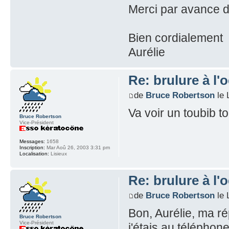
Merci par avance d
Bien cordialement
Aurélie
Re: brulure à l'o
de
Bruce Robertson
le 
Va voir un toubib to
Bruce Robertson
Vice-Président
Messages:
1658
Inscription:
Mar Aoû 26, 2003 3:31 pm
Localisation:
Lisieux
Re: brulure à l'o
de
Bruce Robertson
le 
Bon, Aurélie, ma ré
Bruce Robertson
Vice-Président
j'étais au télépho