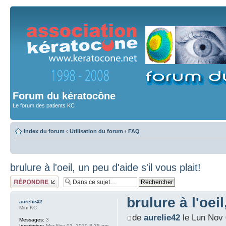
Forum du kératocône
Le forum des patients KC
Index du forum
‹
Utilisation du forum
‹
FAQ
brulure à l'oeil, un peu d'aide s'il vous plait!
Répondre
brulure à l'oeil
aurelie42
Mini KC
de
aurelie42
le Lun Nov 
Messages:
3
Inscription:
Mer Nov 03, 2010 8:35 pm