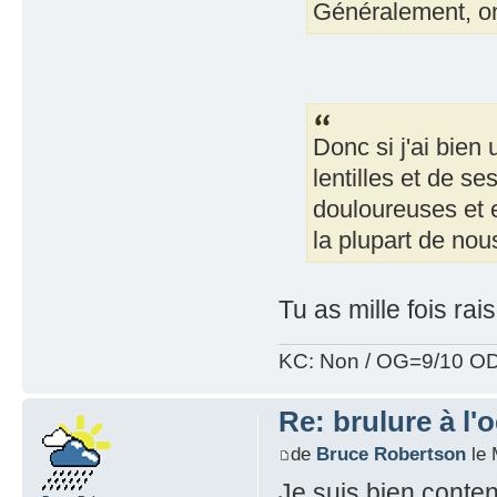
Généralement, on 
Donc si j'ai bien
lentilles et de se
douloureuses et e
la plupart de nou
Tu as mille fois ra
KC: Non / OG=9/10 OD
Re: brulure à l'o
de
Bruce Robertson
le 
Je suis bien content