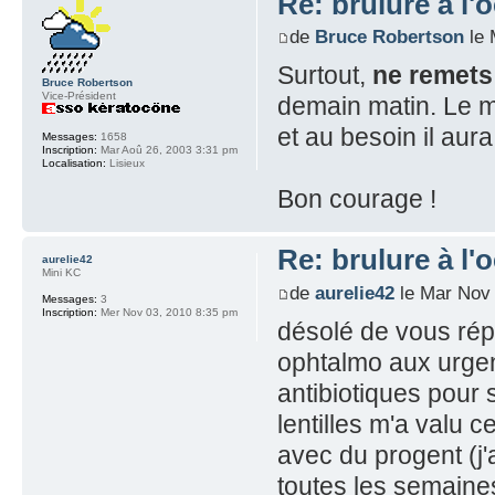
Re: brulure à l'o
de
Bruce Robertson
le 
Surtout,
ne remets 
Bruce Robertson
Vice-Président
demain matin. Le m
et au besoin il aur
Messages:
1658
Inscription:
Mar Aoû 26, 2003 3:31 pm
Localisation:
Lisieux
Bon courage !
Re: brulure à l'o
aurelie42
Mini KC
de
aurelie42
le Mar Nov 
Messages:
3
Inscription:
Mer Nov 03, 2010 8:35 pm
désolé de vous rép
ophtalmo aux urgenc
antibiotiques pour
lentilles m'a valu c
avec du progent (j'a
toutes les semaines