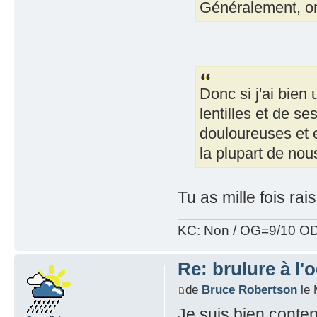
Généralement, on 
Donc si j'ai bien
lentilles et de se
douloureuses et e
la plupart de nou
Tu as mille fois ra
KC: Non / OG=9/10 OD
Re: brulure à l'o
de
Bruce Robertson
le 
Je suis bien content