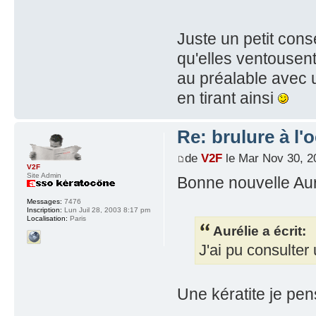
Juste un petit conse
qu'elles ventousent 
au préalable avec 
en tirant ainsi
Re: brulure à l'o
de
V2F
le Mar Nov 30, 2
V2F
Site Admin
Bonne nouvelle Aur
Messages:
7476
Inscription:
Lun Juil 28, 2003 8:17 pm
Localisation:
Paris
Aurélie a écrit:
J'ai pu consulter
Une kératite je pe