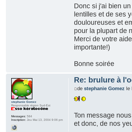
Donc si j'ai bien u
lentilles et de ses 
douloureuses et emp
pour la plupart de 
Merci de votre aide 
importante!)
Bonne soirée
Re: brulure à l'o
de
stephanie Gomez
le 
stephanie Gomez
Responsable région Sud-Est
Ton message nous r
Messages:
584
Inscription:
Jeu Mai 13, 2004 9:06 pm
et donc, de nos yeu