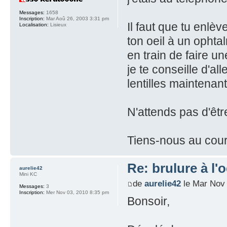
Messages:
1658
Inscription:
Mar Aoû 26, 2003 3:31 pm
Il faut que tu enlè
Localisation:
Lisieux
ton oeil à un ophta
en train de faire u
je te conseille d'al
lentilles maintenant
N'attends pas d'êt
Tiens-nous au cour
Re: brulure à l'o
aurelie42
Mini KC
de
aurelie42
le Mar Nov 
Messages:
3
Inscription:
Mer Nov 03, 2010 8:35 pm
Bonsoir,