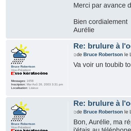
Merci par avance d
Bien cordialement
Aurélie
Re: brulure à l'o
de
Bruce Robertson
le 
Va voir un toubib to
Bruce Robertson
Vice-Président
Messages:
1658
Inscription:
Mar Aoû 26, 2003 3:31 pm
Localisation:
Lisieux
Re: brulure à l'o
de
Bruce Robertson
le 
Bon, Aurélie, ma ré
Bruce Robertson
Vice-Président
j'étais au télépho