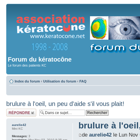
Forum du kératocône
Le forum des patients KC
Index du forum
‹
Utilisation du forum
‹
FAQ
brulure à l'oeil, un peu d'aide s'il vous plait!
Répondre
brulure à l'oeil
aurelie42
Mini KC
de
aurelie42
le Lun Nov 
Messages:
3
Inscription:
Mer Nov 03, 2010 8:35 pm