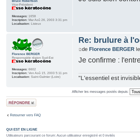
Bruce Robertson
Vice-Président
Messages:
1658
Inscription:
Mar Aoû 26, 2003 3:31 pm
Localisation:
Lisieux
Re: brulure à l'o
de
Florence BERGER
le
Florence BERGER
Responsable région Sud-Est
Je confirme : l'entr
Messages:
6602
Inscription:
Ven Aoû 15, 2003 5:11 pm
"L'essentiel est invisi
Localisation:
Saint-Galmier (Loire)
Afficher les messages postés depuis:
Répondre
Retourner vers FAQ
QUI EST EN LIGNE
Utilisateurs parcourant ce forum: Aucun utilisateur enregistré et 0 invités