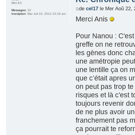
Mini KC
de
cel17
le Mer Aoû 22, 
Messages:
10
Inscription:
Mar Juil 10, 2012 10:19 am
Merci Anis
Pour Nanou : C'est 
greffe on ne retrou
les gènes donc cha
une amétropie peut
une lentille ça on m
que c’était apres u
on peut pas trop te
risques et là c'est 
toujours revenir don
de ne plus avoir un
franchement pas ma
ça pourrait te refo