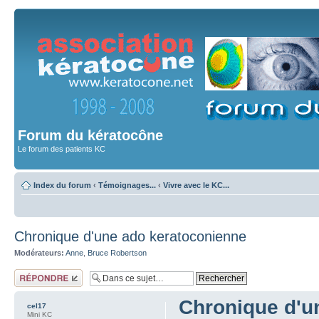
Forum du kératocône
Le forum des patients KC
Index du forum
‹
Témoignages...
‹
Vivre avec le KC...
Chronique d'une ado keratoconienne
Modérateurs:
Anne
,
Bruce Robertson
Répondre
Chronique d'u
cel17
Mini KC