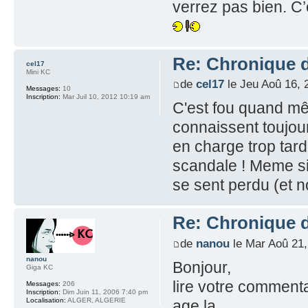
verrez pas bien. C’
Re: Chronique 
cel17
Mini KC
de
cel17
le Jeu Aoû 16, 
Messages:
10
Inscription:
Mar Juil 10, 2012 10:19 am
C'est fou quand mê
connaissent toujour
en charge trop tard
scandale ! Meme si 
se sent perdu (et n
Re: Chronique 
de
nanou
le Mar Aoû 21,
nanou
Bonjour,
Giga KC
lire votre commenta
Messages:
206
Inscription:
Dim Juin 11, 2006 7:40 pm
Localisation:
ALGER, ALGERIE
age la.