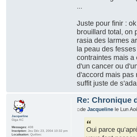
...
Juste pour finir : o
brouillard total, on
rasia des larmes ar
la peau des fesses
contraintes mais a c
d'un cancer ou d'un
d'accord mais pas mo
suffit juste de s'ad
Re: Chronique 
de
Jacqueline
le Lun Ao
Jacqueline
Giga KC
Messages:
408
Oui parce qu’aprè
Inscription:
Jeu Déc 23, 2004 10:32 pm
Localisation:
Québec