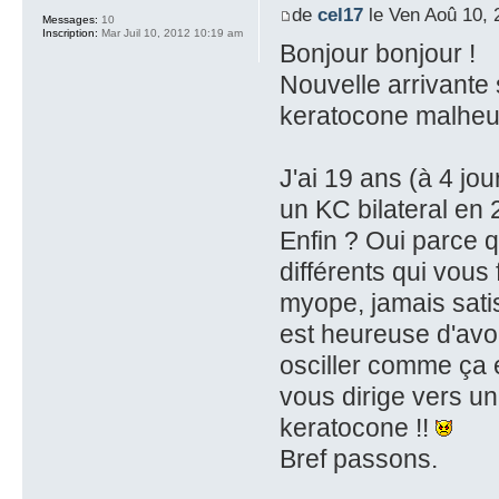
de
cel17
le Ven Aoû 10, 
Messages:
10
Inscription:
Mar Juil 10, 2012 10:19 am
Bonjour bonjour !
Nouvelle arrivante
keratocone malheu
J'ai 19 ans (à 4 jo
un KC bilateral en 
Enfin ? Oui parce 
différents qui vous
myope, jamais satis
est heureuse d'avo
osciller comme ça en
vous dirige vers un
keratocone !!
Bref passons.