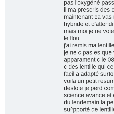
pas l'oxygéné pas
il ma prescris des
maintenant ca vas mi
hybride et d'attend
mais moi je ne voie
le flou
j'ai remis ma lentil
je ne c pas es que
apparament c le 0
c des lentille qui c
facil a adapté surto
voila un petit rés
desfoie je perd com
science avance et q
du lendemain la peu
su^pporté de lentill