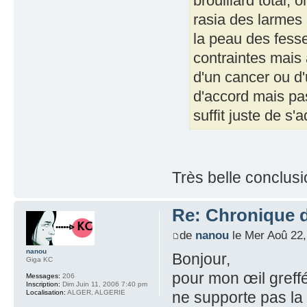
brouillard total, 
rasia des larmes 
la peau des fess
contraintes mais a
d'un cancer ou d'
d'accord mais pas 
suffit juste de s'
Très belle conclusi
Re: Chronique 
de
nanou
le Mer Aoû 22,
nanou
Bonjour,
Giga KC
pour mon œil greffé 
Messages:
206
Inscription:
Dim Juin 11, 2006 7:40 pm
Localisation:
ALGER, ALGERIE
ne supporte pas la l