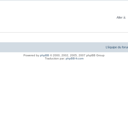
Aller à:
L’équipe du for
Powered by
phpBB
© 2000, 2002, 2005, 2007 phpBB Group
Traduction par:
phpBB-fr.com