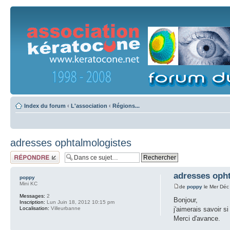
Index du forum
‹
L'association
‹
Régions...
adresses ophtalmologistes
Répondre
adresses oph
poppy
Mini KC
de
poppy
le Mer Déc
Messages:
2
Bonjour,
Inscription:
Lun Juin 18, 2012 10:15 pm
Localisation:
Villeurbanne
j'aimerais savoir s
Merci d'avance.