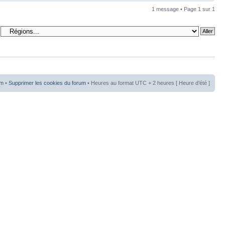
1 message • Page
1
sur
1
um
•
Supprimer les cookies du forum
• Heures au format UTC + 2 heures [ Heure d’été ]