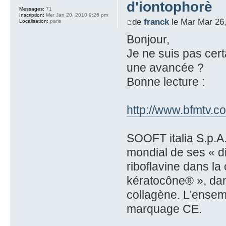
d'iontophorè
Messages:
71
Inscription:
Mer Jan 20, 2010 9:26 pm
de
franck
le Mar Mar 26
Localisation:
paris
Bonjour,
Je ne suis pas cert
une avancée ?
Bonne lecture :
http://www.bfmtv.co
SOOFT italia S.p.A
mondial de ses « di
riboflavine dans la
kératocône® », dan
collagène. L'ensem
marquage CE.