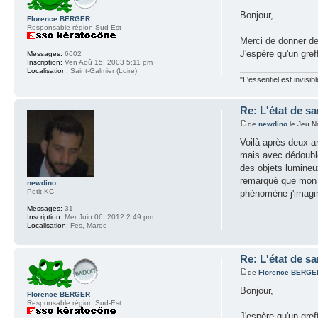
Bonjour,
Florence BERGER
Responsable région Sud-Est
Merci de donner de
J'espère qu'un gre
Messages:
6602
Inscription:
Ven Aoû 15, 2003 5:11 pm
Localisation:
Saint-Galmier (Loire)
"L'essentiel est invisi
Re: L'état de sa
de
newdino
le Jeu N
Voilà après deux an
mais avec dédouble
des objets lumineux
remarqué que mon gr
newdino
Petit KC
phénomène j'imagin
Messages:
31
Inscription:
Mer Juin 06, 2012 2:49 pm
Localisation:
Fes, Maroc
Re: L'état de sa
de
Florence BERGE
Bonjour,
Florence BERGER
Responsable région Sud-Est
J'espère qu'un gre