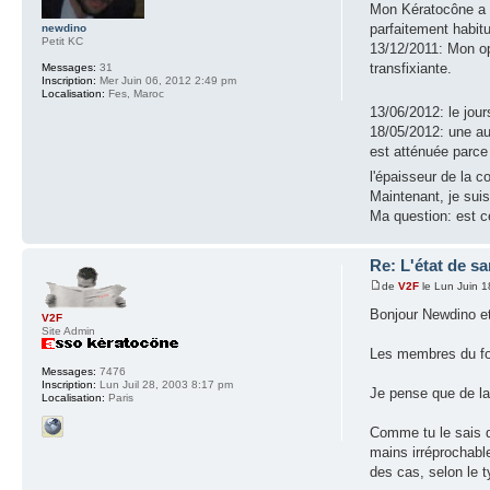
Mon Kératocône a ét
parfaitement habit
newdino
Petit KC
13/12/2011: Mon oph
transfixiante.
Messages:
31
Inscription:
Mer Juin 06, 2012 2:49 pm
Localisation:
Fes, Maroc
13/06/2012: le jou
18/05/2012: une aut
est atténuée parce
l'épaisseur de la 
Maintenant, je suis
Ma question: est ce
Re: L'état de sa
de
V2F
le Lun Juin 
Bonjour Newdino et
V2F
Site Admin
Les membres du for
Messages:
7476
Inscription:
Lun Juil 28, 2003 8:17 pm
Je pense que de la
Localisation:
Paris
Comme tu le sais d
mains irréprochable
des cas, selon le t