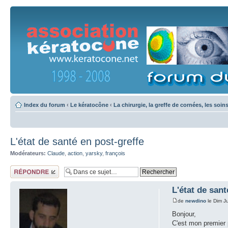
Index du forum
‹
Le kératocône
‹
La chirurgie, la greffe de cornées, les soin
L'état de santé en post-greffe
Modérateurs:
Claude
,
action
,
yarsky
,
françois
Répondre
L'état de sant
de
newdino
le Dim J
Bonjour,
C'est mon premier p