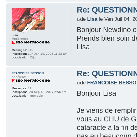
Re: QUESTION
de
Lisa
le Ven Juil 04, 
Bonjour Newdino et 
Lisa
Prends bien soin de
Modératrice
Lisa
Messages:
819
Inscription:
Lun Jan 14, 2008 11:22 am
Localisation:
Dijon
Re: QUESTION
FRANCOISE BESSON
Adhérente
de
FRANCOISE BESSO
Messages:
31
Bonjour Lisa
Inscription:
Jeu Sep 13, 2007 5:56 pm
Localisation:
grenoble
Je viens de remplir
vous au CHU de Gre
cataracte à la fin d
pas eu beaucoup de