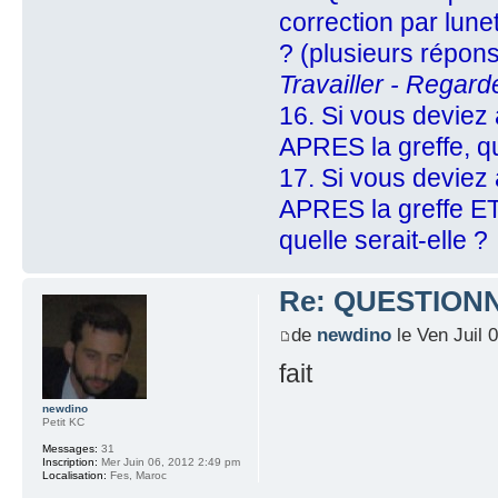
correction par lune
? (plusieurs répon
Travailler - Regard
16. Si vous deviez 
APRES la greffe, qu
17. Si vous deviez 
APRES la greffe E
quelle serait-elle ?
Re: QUESTION
de
newdino
le Ven Juil 
fait
newdino
Petit KC
Messages:
31
Inscription:
Mer Juin 06, 2012 2:49 pm
Localisation:
Fes, Maroc