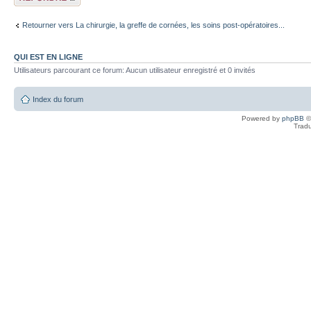
Retourner vers La chirurgie, la greffe de cornées, les soins post-opératoires...
QUI EST EN LIGNE
Utilisateurs parcourant ce forum: Aucun utilisateur enregistré et 0 invités
Index du forum
Powered by
phpBB
©
Tradu