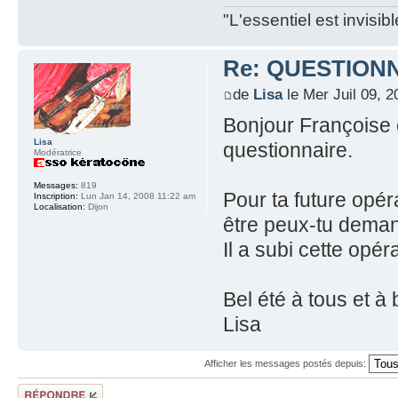
"L'essentiel est invisi
Re: QUESTION
de
Lisa
le Mer Juil 09, 
Bonjour Françoise 
Lisa
questionnaire.
Modératrice
Messages:
819
Pour ta future opéra
Inscription:
Lun Jan 14, 2008 11:22 am
Localisation:
Dijon
être peux-tu dema
Il a subi cette opé
Bel été à tous et à 
Lisa
Afficher les messages postés depuis:
Répondre