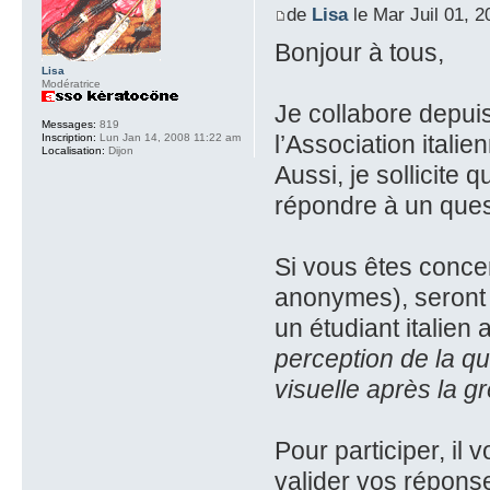
de
Lisa
le Mar Juil 01, 
Bonjour à tous,
Lisa
Modératrice
Je collabore depu
Messages:
819
l’Association itali
Inscription:
Lun Jan 14, 2008 11:22 am
Localisation:
Dijon
Aussi, je sollicite
répondre à un ques
Si vous êtes concer
anonymes), seront u
un étudiant italien 
perception de la qu
visuelle après la gr
Pour participer, il 
valider vos répons