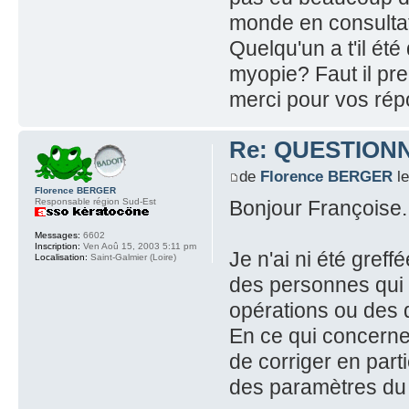
monde en consulta
Quelqu'un a t'il é
myopie? Faut il pr
merci pour vos rép
Re: QUESTION
de
Florence BERGER
le
Florence BERGER
Responsable région Sud-Est
Bonjour Françoise.
Messages:
6602
Inscription:
Ven Aoû 15, 2003 5:11 pm
Je n'ai ni été gref
Localisation:
Saint-Galmier (Loire)
des personnes qui o
opérations ou des 
En ce qui concerne 
de corriger en part
des paramètres du c