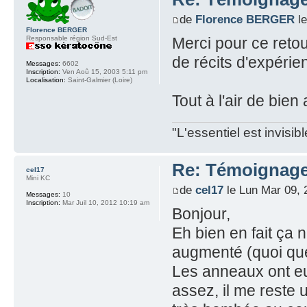
de
Florence BERGER
le
Florence BERGER
Responsable région Sud-Est
Merci pour ce reto
de récits d'expéri
Messages:
6602
Inscription:
Ven Aoû 15, 2003 5:11 pm
Localisation:
Saint-Galmier (Loire)
Tout à l'air de bien
"L'essentiel est invisi
Re: Témoignage
cel17
Mini KC
de
cel17
le Lun Mar 09, 
Messages:
10
Inscription:
Mar Juil 10, 2012 10:19 am
Bonjour,
Eh bien en fait ça 
augmenté (quoi que
Les anneaux ont eu
assez, il me reste 