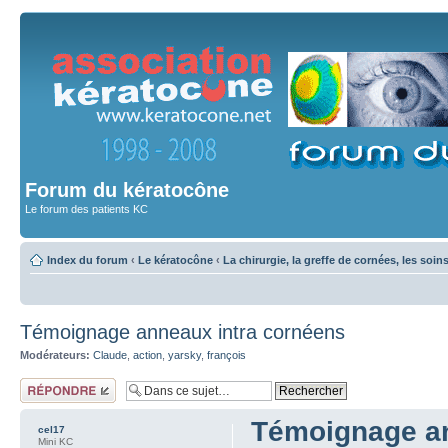
Forum du kératocône
Le forum des patients KC
Index du forum
‹
Le kératocône
‹
La chirurgie, la greffe de cornées, les soin
Témoignage anneaux intra cornéens
Modérateurs:
Claude
,
action
,
yarsky
,
françois
Répondre
Témoignage an
cel17
Mini KC