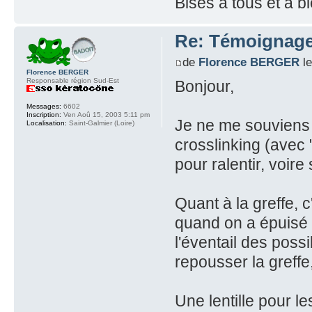
Bises à tous et à b
Re: Témoignage
de
Florence BERGER
le
Florence BERGER
Responsable région Sud-Est
Bonjour,
Messages:
6602
Inscription:
Ven Aoû 15, 2003 5:11 pm
Je ne me souviens p
Localisation:
Saint-Galmier (Loire)
crosslinking (avec 
pour ralentir, voire
Quant à la greffe, 
quand on a épuisé t
l'éventail des possi
repousser la greffe,
Une lentille pour l