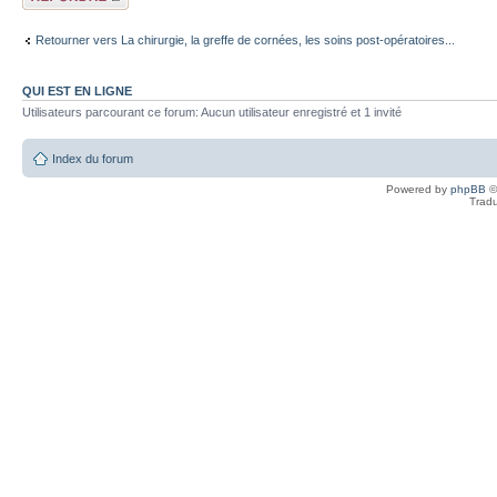
Retourner vers La chirurgie, la greffe de cornées, les soins post-opératoires...
QUI EST EN LIGNE
Utilisateurs parcourant ce forum: Aucun utilisateur enregistré et 1 invité
Index du forum
Powered by
phpBB
©
Tradu