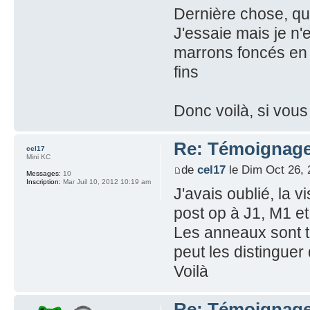
Dernière chose, qui
J'essaie mais je n'
marrons foncés en t
fins
Donc voilà, si vou
Re: Témoignage
cel17
Mini KC
de
cel17
le Dim Oct 26, 
Messages:
10
Inscription:
Mar Juil 10, 2012 10:19 am
J'avais oublié, la 
post op à J1, M1 e
Les anneaux sont tr
peut les distingue
Voilà
Re: Témoignage