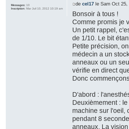
de
cel17
le Sam Oct 25,
Messages:
10
Inscription:
Mar Juil 10, 2012 10:19 am
Bonsoir à tous !
Comme promis je v
Un petit rappel, c'es
de 1/10. Le bit étan
Petite précision, on
médecin a un stock d
anneaux ou un seul, 
vérifie en direct qu
Donc commençons
D'abord : l'anesthé
Deuxièmement : le 
machine sur l'oeil, 
pendant 8 secondes 
anneaux. La vision 