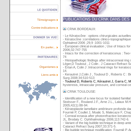
LE QUOTIDIEN
PUBLICATIONS DU CRNK DANS DES
Témoignages
Contre-indications
CRNK BORDEAUX:
- Le Kératocône : options chirurgicales actuelle
DONNER SA VUE!
- Kératocône :corrélations clinico-topographique
Ophtalmol 2006 ;29,9 :1001-1011
- European clinical evaluation ; Use of Intacs fo
En parler...
2006;32:747-755
- Intacs for the correction of keratoconus : Two-
74
PARTENAIRES
- Histopathologic findings after intracorneal ri
Léger,D Touboul , J Colin . J Cataract Refract 
Organismes
- Ertan A, Colin J .Intracorneal rings for kerat
14.
- Kerautret J,Colin J , Touboul D , Roberts C : 
Liens amis
Surg 2008:34:510-513
-
Touboul D, Roberts C, Kérautret J, Garra C, M
hysteresis, intraocular pressure, and corneal c
CRNK TOULOUSE:
- Identification of a new locus for isolated famil
Stoësser F., Rouland J.F., Arne J.L., Lalaux M.
2005;42(1):88-94.
- Kératoplastie lamellaire antérieure profonde da
Fournié P, Coullet J, Moalic S, Malecaze F, Cha
- Corneal ectasia after photorefractive keratect
JL, Brodaty C. Ophthalmology 2006;113:742-6.
- Variant of the big bubble technique in deep ante
Cataract Refract Surg 2007;33:371-5.
- Big bubble technique modification. Fournié P, 