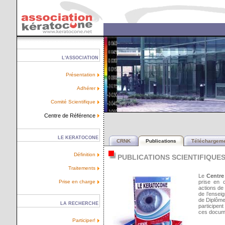
L'ASSOCIATION
Présentation
Adhérer
Comité Scientifique
Centre de Référence
LE KERATOCONE
CRNK
Publications
Téléchargem
Définition
PUBLICATIONS SCIENTIFIQUE
Traitements
Le
Centre
Prise en charge
prise en c
actions de 
de l’ensei
de Diplôme
LA RECHERCHE
participen
ces docum
Participer!