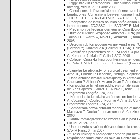
- Piggy-back in keratoconus. Educationnal cou
meeting, Vilnius 29-31 août 2008.
- Corrélations de l'hystérésie cornéenne avec la
kératocônes. Correlations between corneal hys
TOUBOUL D*, BLAIZEAU M, KERAUTRET J, CO
- L'adaptation de lentilles souples après anneau
in keratoconus.TAVASSOLI L*, BARDET E, MAL
- Prévention de l'ectasie cornéenne. Colin (Bo
-Utilité de l'Ocular Response Analyzer (ORA) po
Touboul D*, Garra C, Malet F, Kerautret J (Bor
2008
- Détection du Kératocône Forme Frustre par l'
(Bordeaux), Mahmoud A (Columbus, USA), Coli
- Stabilité des paramètres de l'ORA après la p
C, Kerautret J, Malet F, Colin J SFO 2008
- Collagen Cross-Linking pour kératocône : deux
D, Colin J, Malet F, Kerautret J, Garra C (Bor
- Lamellar keratoplasty for surgical treatment 
Arné JL, Fournié P. Lisbonne, Portugal, Septem
- Deep anterior lamellar keratoplasty in keratoco
Chastang P, Abitbol O, Hoang-Xuan T. America
- Kératoplastie lamellaire additive stromale ass
de 6 cas opérés. Coullet J, Fournié P, Arné JL. 
Programme congrès 220, 2005.
-. Kératoplastie lamellaire antérieure profonde 
A, Couzinet A, Coullet J, Fournié P, Arné JL Con
Programme congrès 224, 2005.
-
Comparison of two different techniques of deep 
Malecaze F, Coullet J, Leparmentier A, Couzinet
2006.
-. Matrix metalloproteinase expression in pos
Fini ME ARVO 2007
-
Une nouvelle stratégie thérapeutique : le cr
SAFIR Paris, 6 mai 2007.
-
"Cross-linking" du collagène cornéen par ultravi
l’expérience toulousaine au sein du Centre de R