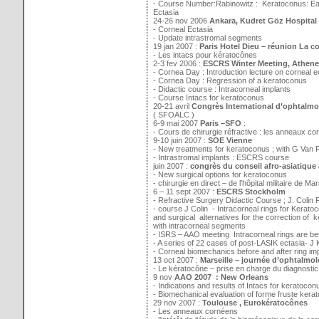
- Course Number:Rabinowitz : Keratoconus: Ear
Ectasia
24-26 nov 2006
Ankara, Kudret Göz Hospital
- Corneal Ectasia
- Update intrastromal segments
19 jan 2007 :
Paris Hotel Dieu – réunion La c
- Les intacs pour kératocônes
2-3 fev 2006 :
ESCRS Winter Meeting, Athene
- Cornea Day : Introduction lecture on corneal e
- Cornea Day : Regression of a keratoconus
- Didactic course : Intracorneal implants
- Course Intacs for keratoconus
20-21 avril
Congrès International d’ophtalm
( SFOALC )
6-9 mai 2007
Paris –SFO
:
- Cours de chirurgie réfractive : les anneaux c
9-10 juin 2007 :
SOE Vienne
- New treatments for keratoconus ; with G Van R
- Intrastromal implants : ESCRS course
juin 2007 :
congrès du conseil afro-asiatique
- New surgical options for keratoconus
- chirurgie en direct – de l’hôpital militaire d
6 – 11 sept 2007 :
ESCRS Stockholm
- Refractive Surgery Didactic Course ; J. Colin 
- course J Colin - Intracorneal rings for Ker
and surgical alternatives for the correction of 
with intracorneal segments
- ISRS – AAO meeting Intracorneal rings are bet
- A series of 22 cases of post-LASIK ectasia- J K
- Corneal biomechanics before and after ring im
13 oct 2007 :
Marseille – journée d’ophtalmol
- Le kératocône – prise en charge du diagnostic 
9 nov
AAO 2007 : New Orleans
- Indications and results of Intacs for keratoco
- Biomechanical evaluation of forme fruste kerat
29 nov 2007 :
Toulouse , Eurokératocônes
- Les anneaux cornéens