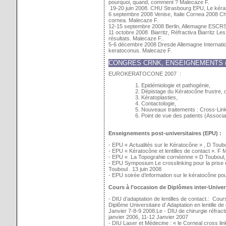
pourquoi, quand, comment ? Malecaze F.
19-20 juin 2008. CHU Strasbourg EPU, Le kérat
6 septembre 2008 Venise, Italie Cornea 2008 Cher
cornea. Malecaze F.
12-15 septembre 2008 Berlin, Allemagne ESCRS
11 octobre 2008 Biarritz, Réfractiva Biarritz L
résultats. Malecaze F..
5-6 décembre 2008 Dresde Allemagne Internation
keratoconus. Malecaze F.
CONGRES CRNK, ENSEIGNEMENTS (E
EUROKERATOCONE 2007 :
Epidémiologie et pathogénie,
Dépistage du Kératocône frustre, 
Kératoplasties,
Contactologie,
Nouveaux traitements : Cross-Lin
Point de vue des patients (Associa
Enseignements post-universitaires (EPU)
:
- EPU « Actualités sur le Kératocône » , D Toub
- EPU « Kératocône et lentilles de contact ». F M
- EPU « La Topograhie cornéenne » D Touboul,
- EPU Symposium Le crosslinking pour la prise 
Touboul . 13 juin 2008
- EPU soirée d’information sur le kératocône po
Cours à l’occasion de Diplômes inter-Univers
- DIU d’adaptation de lentilles de contact.: Cour
Diplôme Universitaire d’ Adaptation en lentille d
Janvier 7-8-9 2008.Le - DIU de chirurgie réfract
janvier 2006, 11-12 Janvier 2007
- DIU Laser et Médecine : « le Corneal cross lin