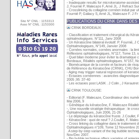
- Inadequate results for microkeratome-assisted
J, Fournié P, Malecaze F, Arné JL. J Refract Su
- Crosslinking du collagène cornéen induit par ult
Fournié P, Galiacy S, Arné JL, Malecaze F. J Fr
PUBLICATIONS DU CRNK DANS DES
Site N° CNIL : 1153313
Asso N° CNIL :1153300
CRNK BORDEAUX:
- Classification et traitement chirurgical du Kér
ophtalmologiques. N°111, Janv 2008
- Un Kératocône bilateral évolutif. P. Fournié, J 
Ophtalmologiques, N°149, Janvier 2008
- Cornées normales, cornées anormales : la lim
Réflexions ophtalmologiques, N°117, Tome 13, 
- Quel bilan moderne pour éviter la dramatique 
Bordeaux, Réalités ophtalmologiques. N°157, 
- Biomécanique de la cornée et facteurs de ris
de Référence du Kératocône (CRNK), CHU Bord
- Aging may trigger natural regression of kerat
- Ectasies cornéennes : avancées diagnostiques 
2005 ;95 :37-40
- Les ectasies post LASIK . J Colin , J Kerautre
CRNK TOULOUSE:
- Editorial (F. Malecaze, Coordinateur des numé
Mai 2006, 9
- Génétique du kératocône, F. Malecaze Réalité
-, Une nouvelle stratégie thérapeutique : le cros
Ophtalmologiques, Juin 2006, 21-26
- Le dépistage du kératocône fruste. J.Coullet, 
- Kératocône : quoi de neuf ? J.Coullet, F. Male
- Cross linking du collagène dans le traitement 
Ophtalmologiques n°109, Tome 12 Novembre 20
. A step-by-step variant of the big bubble techn
Nov/Dec 2007.
- Big bubble technique offers variation of anter