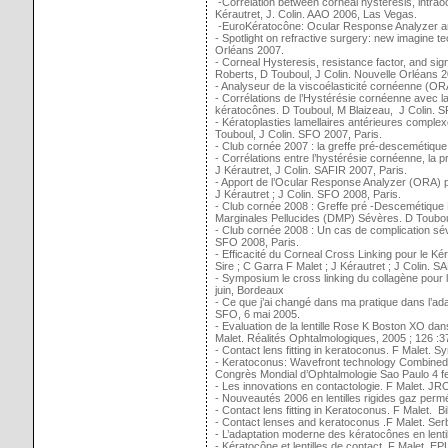
-Correlation between corneal hysteresis, intrao
Kérautret, J. Colin. AAO 2006, Las Vegas.
-EuroKératocône: Ocular Response Analyzer an
- Spotlight on refractive surgery: new imagine 
Orléans 2007.
- Corneal Hysteresis, resistance factor, and si
Roberts, D Touboul, J Colin. Nouvelle Orléans 2
- Analyseur de la viscoélasticité cornéenne (OR
- Corrélations de l’Hystérésie cornéenne avec la
kératocônes. D Touboul, M Blaizeau, J Colin. 
- Kératoplasties lamellaires antérieures comple
Touboul, J Colin. SFO 2007, Paris.
- Club cornée 2007 : la greffe pré-descemétique:
- Corrélations entre l’hystérésie cornéenne, la 
J Kérautret, J Colin. SAFIR 2007, Paris.
- Apport de l’Ocular Response Analyzer (ORA) po
J Kérautret ; J Colin. SFO 2008, Paris.
- Club cornée 2008 : Greffe pré -Descemétique
Marginales Pellucides (DMP) Sévères. D Touboul
- Club cornée 2008 : Un cas de complication sév
SFO 2008, Paris.
- Efficacité du Corneal Cross Linking pour le K
Sire ; C Garra F Malet ; J Kérautret ; J Colin. S
- Symposium le cross linking du collagène pour 
juin, Bordeaux
- Ce que j’ai changé dans ma pratique dans l’ad
SFO, 6 mai 2005.
- Evaluation de la lentille Rose K Boston XO dan
Malet. Réalités Ophtalmologiques, 2005 ; 126 :3
- Contact lens fitting in keratoconus. F Malet.
- Keratoconus: Wavefront technology Combined wi
Congrès Mondial d’Ophtalmologie Sao Paulo 4 f
- Les innovations en contactologie. F Malet. JR
- Nouveautés 2006 en lentilles rigides gaz perm
- Contact lens fitting in Keratoconus. F Malet. B
- Contact lenses and keratoconus .F Malet. Serb
- L’adaptation moderne des kératocônes en lenti
- Kératocône et lentilles de contact .F Malet .E