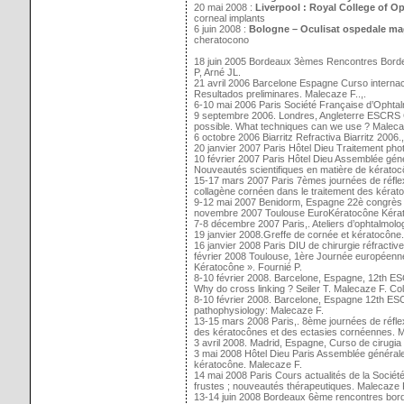
20 mai 2008 :
Liverpool : Royal
College of O
corneal implants
6 juin 2008 :
Bologne – Oculisat ospedale ma
cheratocono
18 juin 2005 Bordeaux 3èmes Rencontres Bordela
P, Arné JL.
21 avril 2006 Barcelone Espagne Curso internaci
Resultados preliminares. Malecaze F..,.
6-10 mai 2006 Paris Société Française d’Ophta
9 septembre 2006. Londres, Angleterre ESCRS C
possible. What techniques can we use ? Malecaz
6 octobre 2006 Biarritz Refractiva Biarritz 2006
20 janvier 2007 Paris Hôtel Dieu Traitement pho
10 février 2007 Paris Hôtel Dieu Assemblée géné
Nouveautés scientifiques en matière de kératoc
15-17 mars 2007 Paris 7èmes journées de réfle
collagène cornéen dans le traitement des kérat
9-12 mai 2007 Benidorm, Espagne 22è congrès
novembre 2007 Toulouse EuroKératocône Kératop
7-8 décembre 2007 Paris,. Ateliers d’ophtalmolo
19 janvier 2008.Greffe de cornée et kératocône.
16 janvier 2008 Paris DIU de chirurgie réfractiv
février 2008 Toulouse, 1ère Journée européenne
Kératocône ». Fournié P.
8-10 février 2008. Barcelone, Espagne, 12th ESCR
Why do cross linking ? Seiler T. Malecaze F. Col
8-10 février 2008. Barcelone, Espagne 12th ES
pathophysiology: Malecaze F.
13-15 mars 2008 Paris,. 8ème journées de réflex
des kératocônes et des ectasies cornéennes. M
3 avril 2008. Madrid, Espagne, Curso de cirugia
3 mai 2008 Hôtel Dieu Paris Assemblée générale
kératocône. Malecaze F.
14 mai 2008 Paris Cours actualités de la Sociét
frustes ; nouveautés thérapeutiques. Malecaze F.
13-14 juin 2008 Bordeaux 6ème rencontres borde