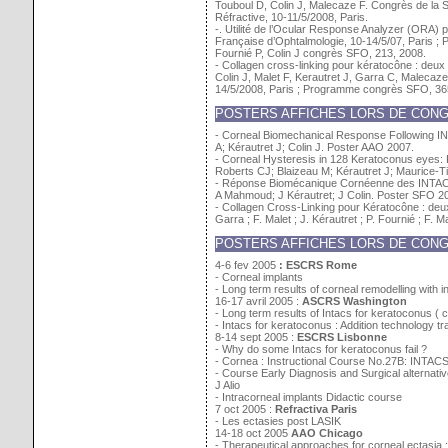
Touboul D, Colin J, Malecaze F. Congrès de la So
Réfractive, 10-11/5/2008, Paris.
-. Utilité de l’Ocular Response Analyzer (ORA) 
Française d’Ophtalmologie, 10-14/5/07, Paris ;
Fournié P, Colin J congrès SFO, 213, 2008.
- Collagen cross-linking pour kératocône : deux
Colin J, Malet F, Kerautret J, Garra C, Malecaz
14/5/2008, Paris ; Programme congrès SFO, 36
POSTERS AFFICHES LORS DE CON
- Corneal Biomechanical Response Following 
A; Kérautret J; Colin J. Poster AAO 2007.
- Corneal Hysteresis in 128 Keratoconus eyes: 
Roberts CJ; Blaizeau M; Kérautret J; Maurice-T
- Réponse Biomécanique Cornéenne des INTACS
A Mahmoud; J Kérautret; J Colin. Poster SFO 20
- Collagen Cross-Linking pour Kératocône : deux
Garra ; F. Malet ; J. Kérautret ; P. Fournié ; F.
POSTERS AFFICHES LORS DE CON
4-6 fev 2005
: ESCRS Rome
- Corneal implants
- Long term results of corneal remodelling with i
16-17 avril 2005 :
ASCRS Washington
- Long term results of Intacs for keratoconus (
- Intacs for keratoconus : Addition technology t
8-14 sept 2005 :
ESCRS Lisbonne
- Why do some Intacs for keratoconus fail ?
- Cornea : Instructional Course No.27B: INTAC
- Course Early Diagnosis and Surgical alternati
J Alio
- Intracorneal implants Didactic course
7 oct 2005 :
Refractiva Paris
- Les ectasies post LASIK
14-18 oct 2005
AAO Chicago
- Therapeutical approaches for corneal ectasia :