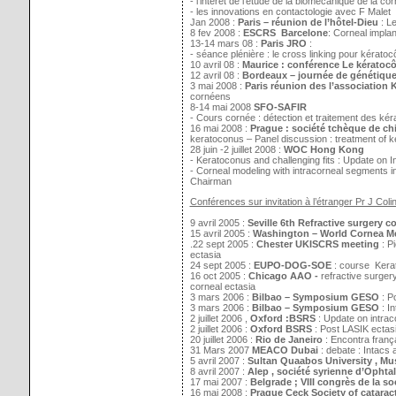
- l’intérêt de l‘étude de la biomécanique de la c
- les innovations en contactologie avec F Malet
Jan 2008 :
Paris – réunion de l’hôtel-Dieu
: L
8 fev 2008 :
ESCRS
Barcelone
: Corneal implan
13-14 mars 08 :
Paris JRO
:
- séance plénière : le cross linking pour kérato
10 avril 08 :
Maurice : conférence Le kératoc
12 avril 08 :
Bordeaux – journée de génétique
3 mai 2008 :
Paris réunion des l’association
cornéens
8-14 mai 2008
SFO-SAFIR
- Cours cornée : détection et traitement des ké
16 mai 2008 :
Prague : société tchèque de chir
keratoconus – Panel discussion : treatment of 
28 juin -2 juillet 2008 :
WOC Hong Kong
- Keratoconus and challenging fits : Update on 
- Corneal modeling with intracorneal segments in
Chairman
Conférences sur invitation à l’étranger Pr J Colin
9 avril 2005 :
Seville 6th Refractive surgery c
15 avril 2005 :
Washington – World Cornea M
.22 sept 2005 :
Chester UKISCRS meeting
: P
ectasia
24 sept 2005 :
EUPO-DOG-SOE
: course Kera
16 oct 2005 :
Chicago AAO -
refractive surgery
corneal ectasia
3 mars 2006 :
Bilbao – Symposium GESO
: P
3 mars 2006 :
Bilbao – Symposium GESO
: In
2 juillet 2006 ,
Oxford :BSRS
: Update on intrac
2 juillet 2006 :
Oxford BSRS
: Post LASIK ectas
20 juillet 2006 :
Rio de Janeiro
: Encontra franç
31 Mars 2007
MEACO Dubai
: debate : Intacs 
5 avril 2007 :
Sultan
Quaabos
University , M
8 avril 2007 :
Alep , société syrienne d’Ophta
17 mai 2007 :
Belgrade ; VIII congrès de la s
16 mai 2008 :
Prague Ceck Society of cataract