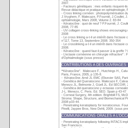
2007.
- Facteurs génétiques : mes enfants risquent-il
Revue didactique et pratique en ophtalmologie, 
- Cross linking cornéen : photopolymérisation d
J.Vryghem, F. Malecaze, P.Fournié, J.Coullet, J
ophtalmologie, Mars 2008, Volume 2. 83-84
- Kératocône : quoi de neuf ? P.Fournié, J. Coull
2008, 77-85
- UV collagen cross-linking shows encouraging 
2008
- Le cross linking a-t-il un intérêt dans l’ecta
n°117, Tome 13, Septembre 2008. 350-354
- Le crosslinking a-t-il un intérêt dans l’ectas
2008.
- Kératocône : quand faut-il passer à la greffe
- L’ectasie cornéenne en chirurgie réfractive" :
d’Ophtalmologie (sous presse)
CONTRIBUTIONS A DES OUVRAGES
“
Kératocône”. Malecaze F., Hutchings H., Calvas 
Paris, France, 2005, p 135-8.
- Kératocône. Arné JL EMC (Elsevier SAS, Pari
- Genética del Queratocono. Malecaze F, Calvas 
Menezo JL, Belmonte J, Güell JL. Ed SECOIR, 2
- Genética del queratocono y ectasias corneales,
J-L. Menezo, C. Peris. Ed. SEO. Spain p 43-47
- Corneal Surgery, 4th edition. Brightbill FS,
Stroma: Shape, Structure, and Biomechanical P
2008 p33-44.
- Penetrating keratoplasty for keratoconus. Fou
Pinelli, Jaypee Bros, New Dehli, 2009. (sous pr
COMMUNICATIONS ORALES A L'OCC
- Penetrating keratoplasty following INTACS imp
San Francisco.