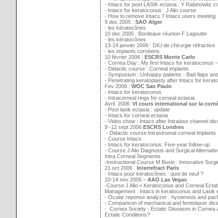
- Intacs for post LASIK ectasia : Y Rabinowitz c
- Intacs for keratoconus : J Alio course
- How to remove Intacs ? Intacs users meeting
9 dec 2005 :
SAO Alger
- les kératocônes
10 dec 2005 : Bordeaux réunion F Lagoutte
- les kératocônes
13-14 janvier 2006 : DIU de chirurgie réfractive
- les implants cornéens
10 février 2006 :
ESCRS Monte Carlo
- Cornea Day : My first Intacs for keratoconus –
- Didactic course : Corneal implants
- Symposium : Unhappy patients - Bad flaps and
- Penetrating keratoplasty after Intacs for kera
Fev 2006 :
WOC Sao Paulo
- Intacs for keratoconus
- Intracorneal rings for corneal ectasia
Avril 2006:
VI cours international sur la corné
- Post lasik ectasia : update
- Intacs for corneal ectasia
- Video show : Intacs after Intralase channel dis
9 -12 sept 2006
ESCRS Londres
- Didactic course Intrastromal corneal implants
- Course Intacs
- Intacs for keratoconus: Five-year follow-up
- Course J Alio Diagnosis and Surgical Alternat
Intra Corneal Segments
-Instructional Course M Busin : Innovative Su
21 oct 2006 :
Interrefract Paris
- Intacs pour kératocônes : quoi de neuf ?
10-14 nov 2006 –
AAO Las Vegas
-Course J Alio = Keratoconus and Corneal Ectat
Management : Intacs in keratoconus and Lasik e
- Ocular reponse analyzer : hysteresis and p
- Comparison of mechanical and femtolaser disse
- Cornea Society - Ectatic Diseases in Cornea 
Ectatic Conditions?